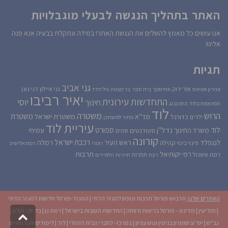
האתר בתהליך הנגשה לבעלי מוגבלויות
אנו עושים כל מאמץ להשלים את הנגשת האתר! במידה ונתקלת בבעיה אנא פנה
אלינו!
תגיות
גני אביב
גני איילון
דני גונן
אור ירוק
אהרון אטיאס
אחיסמך
בית ספר
בר מצווה
גיל חדד
יאיר רביבו
התחדשות עירונית
יוסי
חינוך
המהומות בלוד
הסכם גג
לוד
הרוש
משטרה
משטרת
משטרת ישראל
כדורגל
מד''א
ילדים
מחיר למשתכן
עיריית לוד
לוד
ספורט
נדל''ן
עמיחי
משרד החינוך
סטודנטים
סמים
קורונה
רכבת ישראל
לנגפלד
ראש העיר
רמלה
קהילה
פינוי בינוי
רוטרי
רמת אלישיב
רפי יקותיאל
תרבות
רמת אשכול
תחרות
רצח
תיירות
תלמידים
האתרים שלנו:
תרבוש-פורטל תרבות ונופש למגזר הדתי
|
המגזר-פורטל חדשות למגזר הדתי
|
מודיעין
|
מדינט – פורטל בריאות ורווחה
|
החדשות הטובות בישראל
|
רמת גן
|
בת ים - חולון
|
גליל
גב"ש
|
יש''ע:שומרון בנימין וגוש עציון
|
במרכז- לחברי הבית היהודי
|
לוד
|
לימודים אקדמאיים
לרא