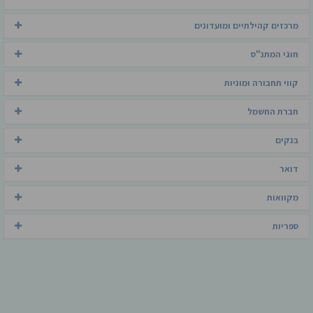
מרכזים קהילתיים ומועדונים
חוגי המתנ"ס
קווי תחבורה ומוניות
חברת החשמל
בנקים
דואר
מקוואות
ספריות