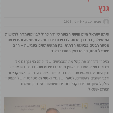
גנץ
אביחי טבק
9 יולי, 2019
עיתון ישראל היום חושף הבוקר כי יו”ר כחול לבן ומועמדה לראשות
הממשלה, בני גנץ מנסה לגבש סביבו תמיכה מפתיעה ונפגש עם
מספר רבנים בציונות הדתית. בין המשתתפים בפגישה – הרב
ישראל סמט, רב הגרעין התורני בלוד
בניסיון להרחיב את קהל את המצביעים שלו, פונה בני גנץ גם אל
ציבורים שלא תמכו בו באופן פומבי בבחירות שנערכו בחודש אפריל
ובין היתר יזם מפגש עם רבנים מרכזיים בציונות הדתית, ראשי קהילות
ורבני ישובים, העשויים, לטעמו של גנץ ואנשי האסטרטגיה של הקמפיין
שלו, למשוך אחריהם קהל בוחרים משמעותי אל חיק מפלגת
המרכז-שמאל.