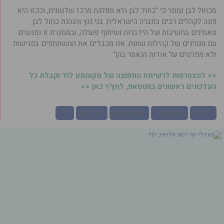
מכחול לבן נמסר כי “כחול לבן היא מפלגת מרכז שלטונית, וככזו היא
פונה לקהלים רבים בחברה הישראלית. בני גנץ והנהגת כחול לבן
מאמינים בחשיבות של הידברות ושיתוף פעולה, ובמסגרת זו נפגשים
עם מנהיגים של קהילות שונות. אנו מכבדים את המשתתפים בפגישות
ולא מפרטים על אודות הנאמר בהן”
>> להצטרפות לרשימת התפוצה של מקומונט לוד וקבלת כל
העדכונים ראשונים בווטסאפ, לחץ/י כאן <<
בני גנץ
גרעין תורני
ישראל סמט
כחול לבן
לוד