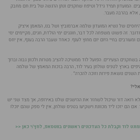
ובים. המועדון תמיד גידל וטיפח שחקנים ונתן הרגשה של בית חם מחבק
 אלא בהרבה מעבר.
חסים של נשיא המועדון שלמה אברמוביץ ושל בנו, המאמן איציק
ובר. זה פשוט משפחה לכל דבר, חוגגים ימי הולדת, חגים, מקיימים ימי
ם ומעורבים בחיי היום יום מחוץ לענף. כאחד שעבר הרבה בענף, אין יחס
שחקנים הצעירים. הפועל לוד ממשיכה להציב מטרות ולכוון גבוה וברוך
יפים בארץ לטניס שולחן בעיר לוד, הרבה בזכות המאמץ של שלמה
 השנים נושאת פירות וזוכה להכרה” .
אלי?
לא רואה דור שיכול לשחזר את ההישגים שלנו באירופה, אך מצד שני יש
 אם הם יזכו ליד מכוונת וישקיעו בטניס שולחן, אין לי ספק שהם יוכלו
נט לוד וקבלת כל העדכונים ראשונים בווטסאפ, לחץ/י כאן <<