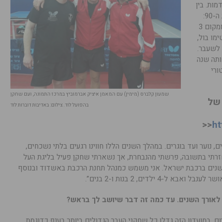
ות. בין
ההישגים המרכזיים הנזקפים לזכותו בשנות ה-90:
מקום 3 במסגרת אליפות אירופה קבוצתית ומקום 3
ימו בול,
לשעבר.
ותה שנה
ורי
שמעון קלברס (מימין) עם המאמן איציק אברמוביץ במרכז התמונה, ועם שחקן
של
בהפועל לוד. צילום: באדיבות דוברות לוד
<<
ht
 נוער ועד בוגרים. במהלך השנים הללו חווינו רגעים בלתי נשכחים,
זרתי בתשובה, פרשתי מהנבחרת, אך נשארתי שחקן פעיל בליגת העל
די הפועל לוד. לפרנסתי אני עובד כ-15 שנים ברכבת ישראל. אני משמש כמנהל תחנת הרכבת באשדוד ובנוסף
-4 ילדים, 2 בנות ו-2 בנים”.
 לאורך השנים. עד כמה זה דבר שיושב לך בראש?
ד זה סיפור אהבה מגיל 10 ועד היום. במועדון הזה גדלו כל שחקני העבר הגדולים ביותר בענף כדוגמת