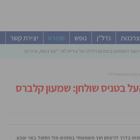
צרכנות
נדל”ן
נופש
ספורט
יצירת קשר
 נוער השתתפו במתחם הלילה של עיריית לוד: “קיץ בטוח, ערכי ומהנה”
 ה-11 בליגת העל בטניס שולחן: שמעון קלברס
 ניצחונות של קבוצתו בדרך לניצחון חוץ משמעותי במפגש מול הפועל באר-שבע.