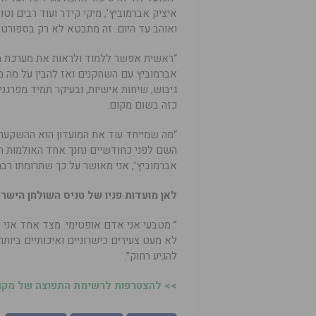
איציק אברמוביץ’, מיקי קידר ועוד רבים וט
ואוהב עד היום. זה מתבטא לא רק בספורט,
“ראשית אפשר ללמוד ולראות את מערכת הי
אברמוביץ עם השחקנים ואז להבין על מה מד
גיבוש, שיחות אישיות, ובעיקר תמיד מפרגני
כזה בשום מקום.
“מה שמייחד עוד את המועדון הוא ההשקעה ב
השם לפני כחודשיים נחנך אחד האולמות ה
אברמוביץ’, אני מאושר על כך שתרומתו רבת
לאן מועדות פניו של טניס השולחן הישר
” מטבעי אני אדם אופטימי. מצד אחד אני 
לא מעט צעירים כישרוניים ואיכותיים ביותר.
להגיע רחוק”.
>> להצטרפות לרשימת התפוצה של מקומו