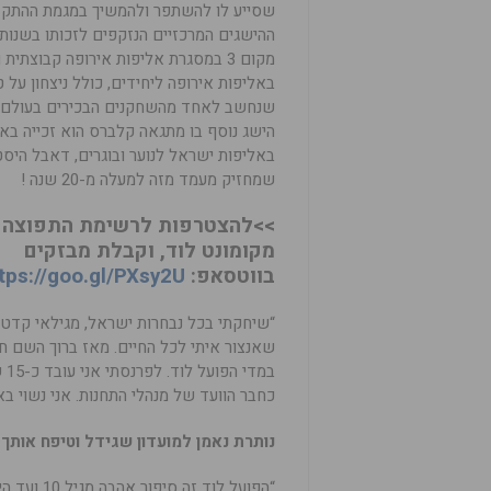
שסייע לו להשתפר ולהמשיך במגמת ההתקדמ
באליפות אירופה ליחידים, כולל ניצחון על ט
שנחשב לאחד מהשחקנים הבכירים בעולם 
הישג נוסף בו מתגאה קלברס הוא זכייה בא
באליפות ישראל לנוער ובוגרים, דאבל היסט
שמחזיק מעמד מזה למעלה מ-20 שנה !
>>להצטרפות לרשימת התפוצה 
מקומונט לוד, וקבלת מבזקים
בווטסאפ:
tps://goo.gl/PXsy2U
“שיחקתי בכל נבחרות ישראל, מגילאי קדטים,
שאנצור איתי לכל החיים. מאז ברוך השם ח
במ
כחבר הוועד של מנהלי התחנות. אני נשוי באושר לענבל ואבא ל
נותרת נאמן למועדון שגידל וטיפח אותך
“הפועל לו