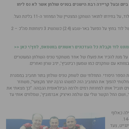
ום ובעל קריירה רבת הישגים בטניס שולחן אשר לא נס ליחו
 בחירתו לתואר השחקן המצטיין של המחזור ה-11 בליגת העל.
קלברס היה מהגורמים המרכזיים לניצחונה של לוד בחוץ על הפועל באר-שבע (2:4) כשהשיג 3 ניצחונות סה“כ – 2
נט לוד וקבלת כל העדכונים ראשונים בווטסאפ, לחץ/י כאן <<
הזדמנות מצוינת על מנת להכיר את פועלו של אחד משחקני טניס השולחן המעוטרים
צוותא עם שחקנים כמו שמעון רבינוביץ’, יניב שרון ואחרים.
 הספר היסודי. התחלתי שם לשחק טניס שולחן בתור תחביב במסגרת
החלטתי להפוך את התחביב הזה למשהו הרבה יותר מקצועי”, משחזר
 תוביל אותו למחוזות רמים ולרמה הבינלאומית הגבוהה. “כך מצאתי את
 ושם החל הקשר שלי עם שלמה ואיציק אברמוביץ’, שמלווים אותי עד
תחילה כאלוף
הפועל ובהמשך כאלוף ישראל בגילאי 12 ו-14.
נגייט, צעד