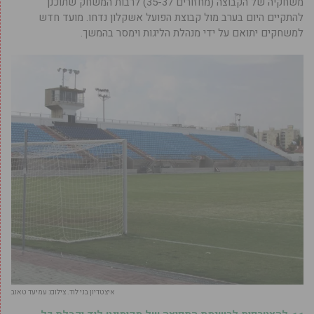
משחקיה של הקבוצה (מחזורים 35-37) לרבות המשחק שתוכנן
להתקיים היום בערב מול קבוצת הפועל אשקלון נדחו. מועד חדש
למשחקים יתואם על ידי מנהלת הליגות וימסר בהמשך.
איצטדיון בני לוד. צילום: עמיעד טאוב