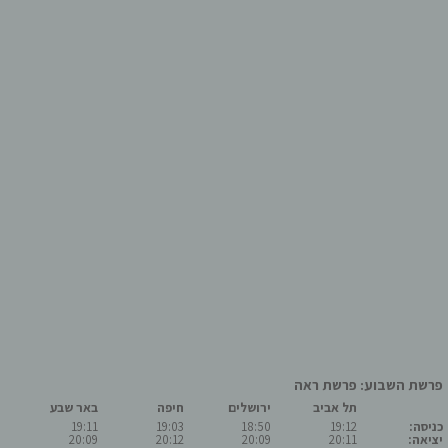
פרשת השבוע: פרשת ראה
תל אביב
ירושלים
חיפה
באר שבע
כניסה:
19:12
18:50
19:03
19:11
יציאה:
20:11
20:09
20:12
20:09