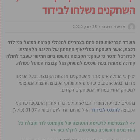
השחקנים נשלחו לבידוד
אביעד ברטוב
25 יוני, 2020
משרד הבריאות פנה היום בצהריים למנהלי קבוצת הפועל בני לוד
רכבת, אשר משחקת בפלייאוף התחתון של הליגה הלאומית
לכדורגל ומסר כי שחקני הקבוצה נחשפו ביום חמישי שעבר לחולה
קורונה מאומת בעת שנסעו למשחק מול קבוצת הפועל עפולה.
יצוין כי החולה אינו אחד מהשחקנים או צוות הקבוצה, וככל הנראה
מדובר בנהג אוטובוס שהסיע את שחקי הקבוצה והצוות המקצועי
למשחק החוץ במחזור המשחקים הקודם.
בהתאם לבדיקת משרד הבריאות ולעדכון האחרון התבקשו שחקני
הקבוצה
להכנס לבידוד
החל מהיום ועד ליום רביעי ה 01.07 (כולל).
>> להצטרפות לרשימת התפוצה של מקומונט לוד וקבלת כל
העדכונים ראשונים בווטסאפ, לחץ/י כאן <<