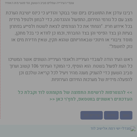
עובדי העירייה עמלים סביב השעון, נגד פגעי מזג האוויר
רביבו עדכן את התושבים ביום שני בבוקר והודיע כי כינס ישיבת הערכת
מצב עם כל גורמי החירום, התפעול וההנדסה, כדי לבחון ולטפל מידית
בכל אירוע חריג. “הנחתי את כל הגורמים לצאת לשטח ולסייע בפתרון
בעיות הן בצד הפיסי והן בצד החברתי, וכמו כן לוודא כי בכל מתקן,
מוסד ציבורי או חינוכי שבאחריותם שהוא תקין, שאין חדירת מים או
נזק לחשמל”.
ראש העיר הודה לעובדי העירייה ולאגפי העירייה השונים אשר המשיכו
כל העת לפעול בשטח. הוא הוסיף, כי המוקד העירוני 106 קשוב וערוך
סביב השעון כדי להעניק מענה מהיר ויעיל לכל קריאה שלכם וכן
להפעלה מידית של מערכות החירום העירוניות.
>> להצטרפות לרשימת התפוצה של מקומונט לוד וקבלת כל
העדכונים ראשונים בווטסאפ, לחץ/י כאן <<
גשם
חירום
עיריית לוד