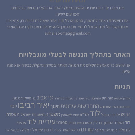
אנו מכבדים זכויות יוצרים ועושים מאמץ לאתר את בעלי הזכויות בצילומים
המגיעים לידינו.
אם נחשפתם באתר לתמונה, סרטון או כל תוכן אחר שיש לכם זכויות בו, אנא צרו
איתנו קשר על מנת שנוכל להסיר את התוכן ולהעניק לכם את הקרדיט הראוי ב:
avihai.zoomat@gmail.com
האתר בתהליך הנגשה לבעלי מוגבלויות
אנו עושים כל מאמץ להשלים את הנגשת האתר! במידה ונתקלת בבעיה אנא פנה
אלינו!
תגיות
גני אביב
גני איילון
דני גונן
אור ירוק
אהרון אטיאס
אחיסמך
בית ספר
בר מצווה
גיל חדד
יאיר רביבו
התחדשות עירונית
יוסי
חינוך
המהומות בלוד
הסכם גג
לוד
הרוש
משטרה
משטרת
משטרת ישראל
כדורגל
מד''א
ילדים
מחיר למשתכן
עיריית לוד
לוד
ספורט
נדל''ן
עמיחי
משרד החינוך
סטודנטים
סמים
קורונה
רכבת ישראל
לנגפלד
ראש העיר
רמלה
קהילה
פינוי בינוי
רוטרי
רמת אלישיב