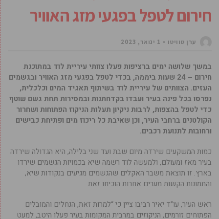
חירום לטפל בפגעי מזג האוויר
ערן טוויטו
1 ינואר, 2023
במשך שלושה ימים ברציפות פעלו צוותי עיריית לוד במתוכנת
חירום – 24 שעות ביממה, בכדי לטפל בפגעי מזג האוויר ובגשמים
העזים. הצוותים של עיריית לוד בשיתוף תאגיד המים וכלכלית,
נפרסו בכל פינה בעיר ועבדו בקדחתנות ובמסירות תחת גשם שוטף
כדי לטפל בהצפות, לרבות ניקיון תעלות הניקוז הפתוחות ושחרור
הקולטנים ברחבי העיר, וכן שאיבת כל ריכוז מים ופתיחת כבישים
ורחובות לתנועת רכבים.
כמות המשקעים שירדה מיום שבת ועד שני בלילה, היא הגדולה שירדה
בעיר מאז ומעולם, ולמעשה לוד רשמה שיא בכמויות הגשמים שירדו
בארץ. זו תוצאת משבר האקלים שהגשמים מגיעים בנקודות שיא,
והתמונות הקשות מערים אחרות הוכיחו זאת.
ראש העיר, עו”ד
יאיר רביבו
ציין כי “למרות זאת, הנחלים והמובלים
הפתוחים זורמים, הניקוזים במרבית המקומות בעיר פעלו היטב, למעט