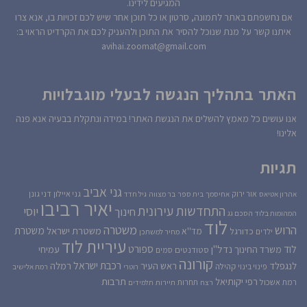
המגיעים לידינו.
אם נחשפתם באתר לתמונה, סרטון או כל תוכן אחר שיש לכם זכויות בו, אנא צרו
איתנו קשר על מנת שנוכל להסיר את התוכן ולהעניק לכם את הקרדיט הראוי ב:
avihai.zoomat@gmail.com
האתר בתהליך הנגשה לבעלי מוגבלויות
אנו עושים כל מאמץ להשלים את הנגשת האתר! במידה ונתקלת בבעיה אנא פנה
אלינו!
תגיות
גני אביב
גני איילון
דני גונן
אור ירוק
אהרון אטיאס
אחיסמך
בית ספר
בר מצווה
גיל חדד
יאיר רביבו
התחדשות עירונית
יוסי
חינוך
המהומות בלוד
הסכם גג
לוד
הרוש
משטרה
משטרת
משטרת ישראל
כדורגל
מד''א
ילדים
מחיר למשתכן
עיריית לוד
לוד
ספורט
נדל''ן
עמיחי
משרד החינוך
סטודנטים
סמים
קורונה
רכבת ישראל
לנגפלד
ראש העיר
רמלה
קהילה
פינוי בינוי
רוטרי
רמת אלישיב
רפי יקותיאל
תרבות
רמת אשכול
תחרות
רצח
תיירות
תלמידים