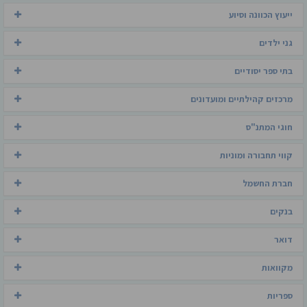
ייעוץ הכוונה וסיוע
גני ילדים
בתי ספר יסודיים
מרכזים קהילתיים ומועדונים
חוגי המתנ"ס
קווי תחבורה ומוניות
חברת החשמל
בנקים
דואר
מקוואות
ספריות