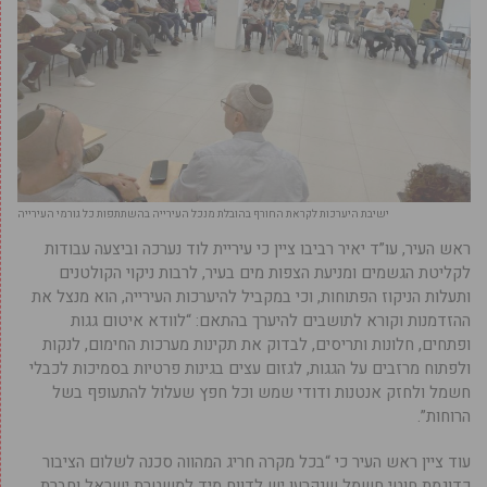
ישיבת היערכות לקראת החורף בהובלת מנכל העירייה בהשתתפות כל גורמי העירייה
ראש העיר, עו”ד יאיר רביבו ציין כי עיריית לוד נערכה וביצעה עבודות
לקליטת הגשמים ומניעת הצפות מים בעיר, לרבות ניקוי הקולטנים
ותעלות הניקוז הפתוחות, וכי במקביל להיערכות העירייה, הוא מנצל את
ההזדמנות וקורא לתושבים להיערך בהתאם: “לוודא איטום גגות
ופתחים, חלונות ותריסים, לבדוק את תקינות מערכות החימום, לנקות
ולפתוח מרזבים על הגגות, לגזום עצים בגינות פרטיות בסמיכות לכבלי
חשמל ולחזק אנטנות ודודי שמש וכל חפץ שעלול להתעופף בשל
הרוחות”.
עוד ציין ראש העיר כי “בכל מקרה חריג המהווה סכנה לשלום הציבור
כדוגמת חוטי חשמל שנקרעו יש לדווח מיד למשטרת ישראל וחברת