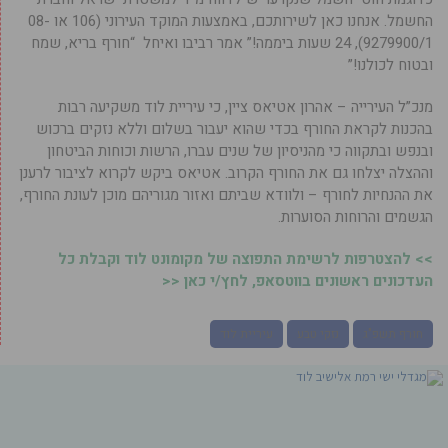
החשמל. אנחנו כאן לשירותכם, באמצעות המוקד העירוני (106 או 08-
9279900/1), 24 שעות ביממה!” אמר רביבו ואיחל “חורף בריא, שמח
ובטוח לכולנו!”
מנכ”ל העירייה – אהרון אטיאס ציין, כי עיריית לוד משקיעה רבות
בהכנות לקראת החורף בכדי שהוא יעבור בשלום וללא נזקים ברכוש
ובנפש ובתקווה כי מהניסיון של שנים עברו, הרשות וכוחות הביטחון
וההצלה יצלחו גם את החורף הקרוב. אטיאס ביקש לקרוא לציבור לרענן
את ההנחיות לחורף – ולוודא שביתם ואזור מגוריהם מוכן לעונת החורף,
הגשמים והרוחות הסוערות.
>> להצטרפות לרשימת התפוצה של מקומונט לוד וקבלת כל
העדכונים ראשונים בווטסאפ, לחץ/י כאן <<
חורף תשפ"ג
נזקי טבע
עיריית לוד