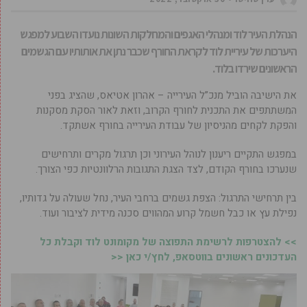
הנהלת העיר לוד ומנהלי האגפים והמחלקות השונות נועדו השבוע למפגש
היערכות של עיריית לוד לקראת החורף שכבר נתן את אותותיו עם הגשמים
הראשונים שירדו בלוד.
את הישיבה הוביל מנכ”ל העירייה – אהרון אטיאס, שהציג בפני
המשתתפים את התכנית לחורף הקרוב, וזאת לאור הסקת מסקנות
והפקת לקחים מהניסיון של עבודת העירייה בחורף אשתקד.
במפגש התקיים ריענון לנוהל העירוני וכן תרגול מקרים ותרחישים
שנערכו בחורף הקודם, לצד הצגת התגובות הרלוונטיות כפי הצורך.
בין תרחישי התרגול: הצפת גשמים ברחבי העיר, נחל שעולה על גדותיו,
נפילת עץ או כבל חשמל קרוע המהווים סכנה מידית לציבור ועוד.
>> להצטרפות לרשימת התפוצה של מקומונט לוד וקבלת כל
העדכונים ראשונים בווטסאפ, לחץ/י כאן <<