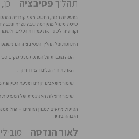
תהליך
פסיבציה
– כן,
בתעשיות רבות, החשש מפני קורוזיה במתכו
שיטת טיפול מתקדמת שבה נוצרת שכבה דק
וקורוזיה, לשפר את עמידות הכלים, ולשמר 
היתרונות של תהליך ה
פסיבציה
הם משמעותי
– הגנה מוגברת על המתכת מפני נזקים סביבת
– הארכת חיי הכלים והציוד היקר.
– שימור משאבים יקרים ומניעת השקעות מיו
– שיפור היעילות האנרגטית של המערכות ה
הטיפול מתאים למגוון תחומים – החל ממפ
הגבוהה ביותר.
לאור הנדסה
– מובילי