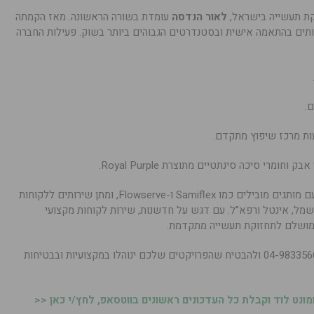
ת תעשייה בישראל,
לאור הנדסה
עומדת בשורה הראשונה. מאז הקמתה
פק שירותים בהתאמה אישית ובסטנדרטים הגבוהים ביותר בשוק. פעילות החברה
ם.
ות מרכז שיפוץ מתקדם.
רי סיכה סינתטיים מתוצרת Royal Purple.
גאה בשותפויות בינלאומיות עם מותגים מובילים כמו Samiflex ו-Flowserve, ומתן שירותים ללקוחות
מל, אינטל ורפא”ל. עם דגש על חדשנות, שירות לקוחות מקצועי
ן מושלם לתחזוקת תעשייה מתקדמת.
לבירורים נוספים, ניתן ליצור קשר בטלפון 04-9833566 ולהבטיח שהפרויקטים שלכם ינוהלו במקצועיות ובבטיחות
נט לוד וקבלת כל העדכונים ראשונים בווטסאפ, לחץ/י כאן <<