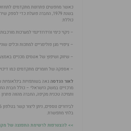
כאשר מחפשים פתרונות מתקדמים לתחזוק
בשנת 1979, החברה פועלת כדי לס
כוללת:
– ניקוי כימי והידרודינמי למערכות מורכבות.
– ציפויי מגן פולימריים למתכות וכלים שוני
– שיווק ושיפוץ של אטמים מכניים באמצע
– אספקה של חומרים מתקדמים כמו דיכוי אבק וחומ
לאור הנדסה
מרכזיים במשק הישראלי – כולל חברת החש
ותמיכה טכנית מקיפה, החברה מהווה פתרו
בלתי מתפשרת.
>> להצטרפות לרשימת התפוצה של מקומו