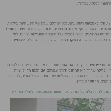
מרווחת ומפנקת במיוחד.
ר, היא באמצעות ריהוט גינה. כאן יש לכם שפע של אפשרויות נפלאות,
ערסלים ומיטות שיזוף. אם תבחרו פריט ריהוט יוקרתיים ומרשימים תוכלו
תרונות המרהיבים תוכלו למצוא אצל החברות המובילות בתחום. למי
ה הטובה ביותר עבורו, בעיקר בזכות השילוב בין חומרי גלם איכותיים
רונות יצירתיים בקיץ ובין אם אתם מחפשים את הדרך הייחודית לשדרג
– בריכת שחייה היא פתרון אידאלי עבורכם. עם תכנון מדויק וצוות
ר, תוכלו לבחור את הבריכה המושלמת שמתאימה לגודל החצר, לצרכים
מים, תחזוקה וניקיון).
נט לוד וקבלת כל העדכונים ראשונים בווטסאפ, לחץ/י כאן <<