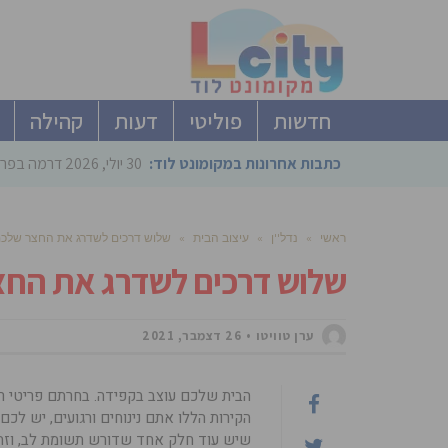
חדשות
פוליטי
דעות
קהילה
כתבות אחרונות במקומונט לוד:
30 יולי, 2026
דרמה בפריימריז הליכוד: 4 ל
ראשי
»
נדל''ן
»
עיצוב הבית
»
שלוש דרכים לשדרג את החצר שלכ
שלוש דרכים לשדרג את החצ
ערן טוויטו
26 דצמבר, 2021
הבית שלכם עוצב בקפידה. בחרתם פריטי ריה
הקירות הללו אתם נינוחים ורגועים, יש ל
שיש עוד חלק אחד שדורש תשומת לב, וזהו