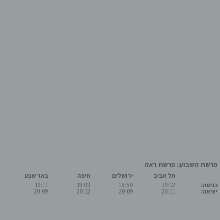
פרשת השבוע: פרשת ראה
תל אביב
ירושלים
חיפה
באר שבע
כניסה:
19:12
18:50
19:03
19:11
יציאה:
20:11
20:09
20:12
20:09