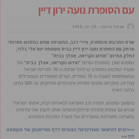
עם הסופרת נועה ירון דיין
אביעד ברטוב
28 יוני, 2018
שרת התרבות והספורט, מירי רגב, התארחה אמש במפגש ספרותי
מרתק עם הסופרת נועה ירון דיין בבית משפחת ישראלי בלוד,
כחלק ממיזם “חודש הקריאה, אצלך בבית”
המפגש נערך במסגרת המיזם
“חודש הקריאה, אצלך בבית”
של
משרד התרבות הספורט בו לרגל חגיגות ה-70 למדינת ישראל
ובהשתתפות למעלה מ-70 סופרים, יוצרים ומשוררים מהמובילים
במדינה, התקיימו מפגשי ספרות אינטימיים ומרתקים בכ-500 בתים
ברחבי הארץ.
בהמשך המפגש, השרה רגב החמיאה למארחת הבית, אסתר ישראלי
שהיא גם אמנית (פסלת וציירת) והזמינה אותה להציג את יצירותיה
בתערוכה מתחלפת במשרדים של משרד התרבות והספורט.
>>רוצים להישאר מעודכנים? הצטרפו לדף הפייסבוק של מקומונט
לוד<<