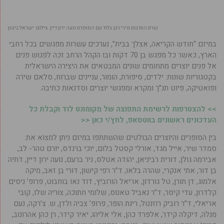
שרת התרבות מירי רגב בלוד עם הסופרת נועה ירון דיין. צילום: ישראל ביטון
במיזם “חודש הקריאה, אצלך בבית”, נערכים עשרות מפגשים בכל רחבי
הארץ, כאשר כל מפגש בן 70 דקות ובו הקהל הרחב זכה לפגוש פנים
אל פנים יוצרים מתחומים שונים המבטאים את היצירה הישראלית
בקטגוריות שונות: ילדים, סיפורת, הומור, עניינים שברוח, סלאם שירה
ופואטיקה, פיוט תנ”ך ומקרא ומפגשי יוצרים וסדנאות כתיבה.
>> להצטרפות לרשימת התפוצה של מקומונט לוד וקבלת כל
העדכונים ראשונים בווטסאפ, לחץ/י כאן <<
בין הסופרים והיוצרים הבולטים שהשתתפו במיזם ניתן למצוא את:
סמדר שיר, אייל מגד, אורלי קסטל בלום, יוכי ברנדס, יורם טהר- לב,
אבירמה גולן, דורית רביניאן, יהודה אטלס, ניר ברעם, נועה ירון דיין, דתיה
בן דור, אתי אנקרי, שהרה בלאו, ד”ר רפי קישון, דורי בן זאב, מיקה
אלמוג, דן תורן, טל גורדון, אריאל הורוביץ, דוד נאו בוחבוט, פרופ’ ניסים
קלדרון, עדי קיסר, ד”ר נאביל טאנוס, שלומי חתוכה, צוריה שלו, קובי
אריאלי, ד”ר רוביק רוזנטל, רינת הופר, פרופ’ צביה ולדן, ש. צ’רקה, נעם
מנלה, דיקלה קידר, אלפרד כהן, אלי אליהו, יאיר קידר, רן כהן אהרונוב,