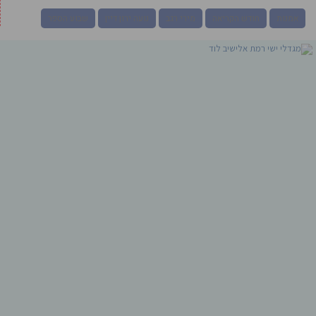
אמנות
חודש הקריאה
מירי רגב
נועה ירון דיין
שבוע הספר