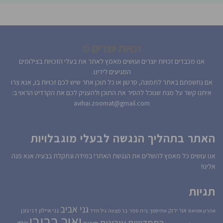
זכויות יוצרים ©
אנו מכבדים זכויות יוצרים ועושים מאמץ לאתר את בעלי הזכויות בצילומים
המגיעים לידינו.
אם נחשפתם באתר לתמונה, סרטון או כל תוכן אחר שיש לכם זכויות בו, אנא צרו
איתנו קשר על מנת שנוכל להסיר את התוכן ולהעניק לכם את הקרדיט הראוי ב:
avihai.zoomat@gmail.com
האתר בתהליך הנגשה לבעלי מוגבלויות
אנו עושים כל מאמץ להשלים את הנגשת האתר! במידה ונתקלת בבעיה אנא פנה
אלינו!
תגיות
גני אביב
גני איילון
דני גונן
אור ירוק
אהרון אטיאס
אחיסמך
בית ספר
בר מצווה
גיל חדד
יאיר רביבו
התחדשות עירונית
יוסי