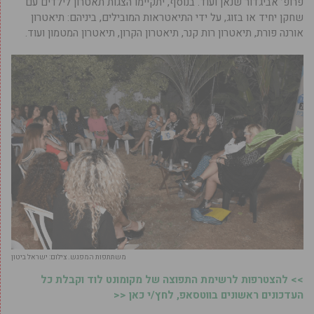
פרופ’ אביגדור שנאן ועוד. בנוסף, יתקיימו הצגות תאטרון לילדים עם
שחקן יחיד או בזוג, על ידי התיאטראות המובילים, ביניהם: תיאטרון
אורנה פורת, תיאטרון רות קנר, תיאטרון הקרון, תיאטרון המטמון ועוד.
משתתפות המפגש. צילום: ישראל ביטון
>> להצטרפות לרשימת התפוצה של מקומונט לוד וקבלת כל
העדכונים ראשונים בווטסאפ, לחץ/י כאן <<