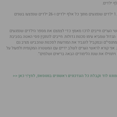
העיר לוד ניצבת כאמור במקום ה-17 עם 1.26 ילדים שנפגעים מתוך כל אלף ילדים ו-26 ילדים שנפצעו בשנים
אשי הערים חייבים לרכז מאמץ כדי לצמצם את מספר הילדים שנפגעים
הגדול שמביא עימו סכנות גדולות. חייבים להתקין פסי האטה בסביבת
 ומתנסי”ם ובמקביל להגביר את המודעות לסכנות שהכביש מציב גם
ת. אני קורא לראשי הערים לשלב ידיים עם המשטרה המקומית ולפעול על
יתחילו את שנת הלימודים הבאה בריאים ושלמים”.
נט לוד וקבלת כל העדכונים ראשונים בווטסאפ, לחץ/י כאן <<