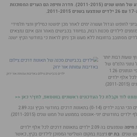
אלף ילדים בחודשים יוני-אוגוסט בממוצע של חמש שנים (2011-2015). חדרה וחיפה הם הערים המסוכנות
2.
למידי התיכון וחטיבות הביניים יצאו ב-20 ביוני לחופש הגדול ועשרה ימים לאחר מכן יפשטו כמיליון וחצי תלמידי
מזמנים לילדים סכנות רבות, במיוחד בכבישים מאחר והם אינם נמצאים
ים מסתובב ברחובות ללא מעש וכך ניתן לראות כי בחודשי הקיץ ישנה
ץ שעות רבות יותר
 נתוני הלמ”ס של
הסכנה לילדים בערים השונות בישראל.על פי הנתונים 1.26
ילדים בכבישים.צילום באדיבות עמותת אור ירוק
 לכל אלף ילדים
201).
נט לוד וקבלת כל העדכונים ראשונים בווטסאפ, לחץ/י כאן <<
היא העיר שבה נפגעים הכי הרבה ילדים (0-14) בתאונות דרכים בחודשי הקיץ ובה 2.89
דים בחודשים יוני-אוגוסט בממוצע של חמש שנים (2011-2015).
חיפה
שנפגעים בה 2.09 ילדים בתאונות דרכים לכל אלף ילדים
מש שנים.
בת ים
ניצבת במקום השלישי המסוכן לילדים בקיץ, כאשר