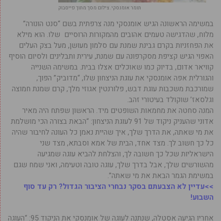
תומר אומנסקי. צילום מסך מתוך פייסבוק
במשימה הראשונה הגיש אומנסקי מנה צרפתית בשם “סנט הונורה”
מלוח, שהדגישה טעמים אהובים מהמקורות הרוסיים שלו. הוא מילא
את הפחזניות בקרם גבינת שמנת עם סלמון מעושן, מעל בצק העלים
האפוי הגיש קציפת מסקרפונה עם שמנת, עירית ותבלינים ולסיום הוסיף
קוויאר אדום, בדיוק כמו שאוכלים אצלו בבית. במשימה השנייה
והגורלית אפה אומנסקי את עוגת הניצחון שלו, “מדוביק” הפוך,
שמורכבת משכבות עוגת דבש, פלורנטין אגוזי מלך, קרם שמנת חמוצה
וגלסאז’ שוקולד בעיטורי זהב.
המנה סחטה את מחמאות השופטים מיד. הראשון שפתח היה מאיר
אדוני שהעניק ניקוד של 91 לעוגת הניצחון: “הבאת בצורה הכי מושלמת
את מי שאתה, את הדרך שלך, איך שהיית נאמן כל העונה לחיבור שהיה
כל כך חשוב לך. מצד אחד, הבית של אמא וסבתא, מצד שני
הישראליות שכל כך חשובה לך, והצלחת להביא עוגה שמגיעה
מהשורשים שלך, אבל בדרך שלך, עוגה טובה וטעימה, ואני שמח שגם
במשימת הגמר הבאת את מי שאתה”.
>>עדיין לא הצבעתם בסקר נבחרי הציבור הגדול? רק עד סוף
השבוע!
אחריו הגיעה אסטלה, שנתנה לעוגה של אומנסקי את הניקוד 95: “העוגה