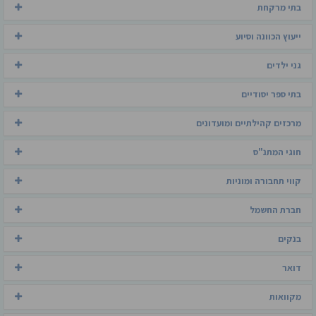
בתי מרקחת
ייעוץ הכוונה וסיוע
גני ילדים
בתי ספר יסודיים
מרכזים קהילתיים ומועדונים
חוגי המתנ"ס
קווי תחבורה ומוניות
חברת החשמל
בנקים
דואר
מקוואות