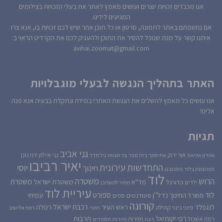
אנו מכבדים זכויות יוצרים ועושים מאמץ לאתר את בעלי הזכויות בצילומים
המגיעים לידינו.
אם נחשפתם באתר לתמונה, סרטון או כל תוכן אחר שיש לכם זכויות בו, אנא צרו
איתנו קשר על מנת שנוכל להסיר את התוכן ולהעניק לכם את הקרדיט הראוי ב:
avihai.zoomat@gmail.com
האתר בתהליך הנגשה לבעלי מוגבלויות
אנו עושים כל מאמץ להשלים את הנגשת האתר! במידה ונתקלת בבעיה אנא פנה
אלינו!
תגיות
גני אביב
גני איילון
דני גונן
אור ירוק
אהרון אטיאס
אחיסמך
בית ספר
בר מצווה
גיל חדד
יאיר רביבו
התחדשות עירונית
יוסי
חינוך
המהומות בלוד
הסכם גג
לוד
הרוש
משטרה
משטרת
משטרת ישראל
כדורגל
מד''א
ילדים
מחיר למשתכן
עיריית לוד
לוד
ספורט
נדל''ן
עמיחי
משרד החינוך
סטודנטים
סמים
קורונה
רכבת ישראל
לנגפלד
ראש העיר
רמלה
קהילה
פינוי בינוי
רוטרי
רמת אלישיב
רפי יקותיאל
תרבות
רמת אשכול
תחרות
רצח
תיירות
תלמידים