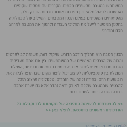
המשתמש במטבח. מכשירים חכמים, מקררים עם מסכים שקופים
ואפשרות לניהול מלאי, וכן מערכות אוורור חכמות הם רק חלק
מהפיתוחים המעניינים בעולם תכנון המטבחים. השילוב של טכנולוגיה
בתכנון מאפשר לייעל את תהליכי העבודה ולהפוך את המטבח למרחב
חכם ומודרני.
תכנון מטבח הוא תהליך מורכב הדורש שיקול דעת, תשומת לב לפרטים
והבנה של הצרכים האישיים של המשתמשים. בין אם אתם מעדיפים
מטבח מודרני ומינימליסטי או כזה שמשדר חמימות וכפריות, השילוב
המוצלח בין פונקציונליות לעיצוב יכול ליצור מקום שבו תרצו לבלות את
רוב שעות היום. בחירה נכונה של חומרים, טכנולוגיה ועיצוב תוכל
להבטיח שהמטבח שלכם לא רק יראה נהדר אלא גם ישרת אתכם
בצורה הטובה ביותר לשנים רבות.
>> להצטרפות לרשימת התפוצה של מקומונט לוד וקבלת כל
העדכונים ראשונים בווטסאפ, לחץ/י כאן <<