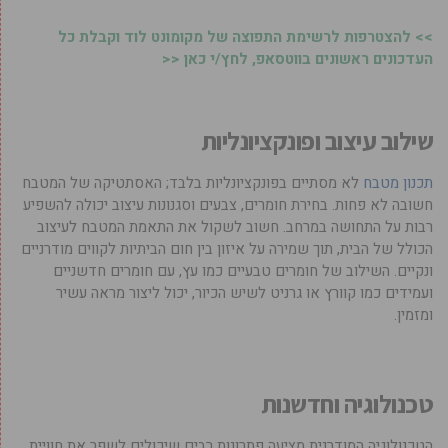
>> להצטרפות לרשימת התפוצה של מקומונט לוד וקבלת כל
העדכונים ראשונים בווטסאפ, לחץ/י כאן <<
שילוב עיצוב ופונקציונליות
תכנון מטבח
לא מסתיים בפונקציונליות בלבד; האסתטיקה של המטבח
חשובה לא פחות. בחירת חומרים, צבעים וסגנונות עיצוב יכולה להשפיע
רבות על התחושה במרחב. חשוב לשקול את התאמת המטבח לעיצוב
הכולל של הבית, תוך שמירה על איזון בין חום הביתיות לקווים מודרניים
ונקיים. השילוב של חומרים טבעיים כמו עץ, עם חומרים חדשניים
ועמידים כמו קוורץ או גרניט לשיש הכיור, יכול ליצור מראה עשיר
ומזמין.
טכנולוגיה וחדשנות
הטכנולוגיה המודרנית מציעה פתרונות רבים שיכולים לשפר את חוויית