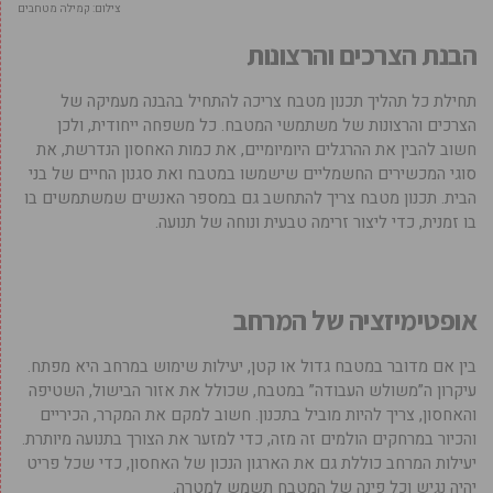
צילום: קמילה מטחבים
הבנת הצרכים והרצונות
תחילת כל תהליך תכנון מטבח צריכה להתחיל בהבנה מעמיקה של
הצרכים והרצונות של משתמשי המטבח. כל משפחה ייחודית, ולכן
חשוב להבין את ההרגלים היומיומיים, את כמות האחסון הנדרשת, את
סוגי המכשירים החשמליים שישמשו במטבח ואת סגנון החיים של בני
הבית. תכנון מטבח צריך להתחשב גם במספר האנשים שמשתמשים בו
בו זמנית, כדי ליצור זרימה טבעית ונוחה של תנועה.
אופטימיזציה של המרחב
בין אם מדובר במטבח גדול או קטן, יעילות שימוש במרחב היא מפתח.
עיקרון ה”משולש העבודה” במטבח, שכולל את אזור הבישול, השטיפה
והאחסון, צריך להיות מוביל בתכנון. חשוב למקם את המקרר, הכיריים
והכיור במרחקים הולמים זה מזה, כדי למזער את הצורך בתנועה מיותרת.
יעילות המרחב כוללת גם את הארגון הנכון של האחסון, כדי שכל פריט
יהיה נגיש וכל פינה של המטבח תשמש למטרה.