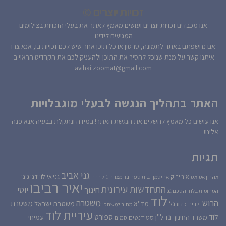
זכויות יוצרים ©
אנו מכבדים זכויות יוצרים ועושים מאמץ לאתר את בעלי הזכויות בצילומים
המגיעים לידינו.
אם נחשפתם באתר לתמונה, סרטון או כל תוכן אחר שיש לכם זכויות בו, אנא צרו
איתנו קשר על מנת שנוכל להסיר את התוכן ולהעניק לכם את הקרדיט הראוי ב:
avihai.zoomat@gmail.com
האתר בתהליך הנגשה לבעלי מוגבלויות
אנו עושים כל מאמץ להשלים את הנגשת האתר! במידה ונתקלת בבעיה אנא פנה
אלינו!
תגיות
גני אביב
גני איילון
דני גונן
אור ירוק
אהרון אטיאס
אחיסמך
בית ספר
בר מצווה
גיל חדד
יאיר רביבו
התחדשות עירונית
יוסי
חינוך
המהומות בלוד
הסכם גג
לוד
הרוש
משטרה
משטרת
משטרת ישראל
כדורגל
מד''א
ילדים
מחיר למשתכן
עיריית לוד
לוד
ספורט
נדל''ן
עמיחי
משרד החינוך
סטודנטים
סמים