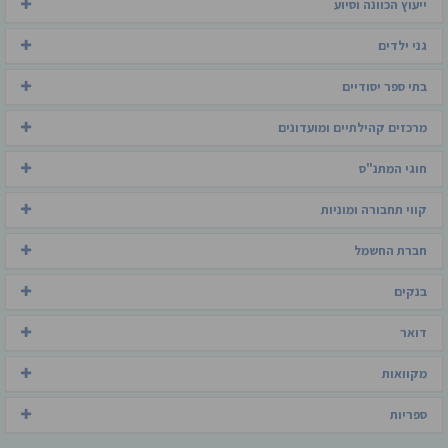
ייעוץ הכוונה וסיוע
גני ילדים
בתי ספר יסודיים
מרכזים קהילתיים ומועדונים
חוגי המתנ"ס
קווי תחבורה ומוניות
חברת החשמל
בנקים
דואר
מקוואות
ספריות