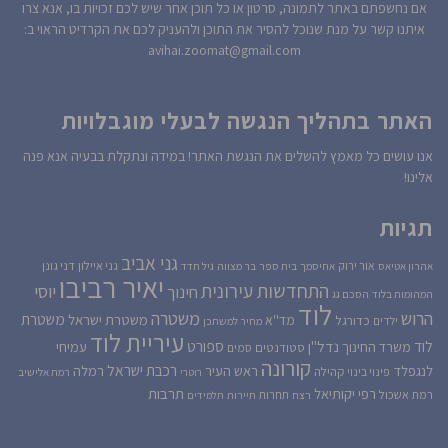
אם נחשפתם באתר לתמונה, סרטון או כל תוכן אחר שיש לכם זכויות בו, אנא צרו
איתנו קשר על מנת שנוכל להסיר את התוכן ולהעניק לכם את הקרדיט הראוי ב:
avihai.zoomat@gmail.com
האתר בתהליך הנגשה לבעלי מוגבלויות
אנו עושים כל מאמץ להשלים את הנגשת האתר! במידה ונתקלת בבעיה אנא פנה
אלינו!
תגיות
גני אביב
גני איילון
דני גונן
אור ירוק
אהרון אטיאס
אחיסמך
בית ספר
בר מצווה
גיל חדד
יאיר רביבו
התחדשות עירונית
יוסי
חינוך
המהומות בלוד
הסכם גג
לוד
הרוש
משטרה
משטרת
משטרת ישראל
כדורגל
מד''א
ילדים
מחיר למשתכן
עיריית לוד
לוד
ספורט
נדל''ן
עמיחי
משרד החינוך
סטודנטים
סמים
קורונה
רכבת ישראל
לנגפלד
ראש העיר
רמלה
קהילה
פינוי בינוי
רוטרי
רמת אלישיב
רפי יקותיאל
תרבות
רמת אשכול
תחרות
רצח
תיירות
תלמידים