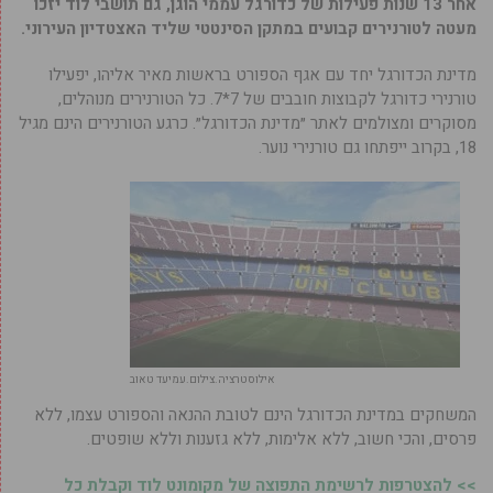
אחר 13 שנות פעילות של כדורגל עממי הוגן, גם תושבי לוד יזכו
מעטה לטורנירים קבועים במתקן הסינטטי שליד האצטדיון העירוני.
מדינת הכדורגל יחד עם אגף הספורט בראשות מאיר אליהו, יפעילו
טורנירי כדורגל לקבוצות חובבים של 7*7. כל הטורנירים מנוהלים,
מסוקרים ומצולמים לאתר ״מדינת הכדורגל״. כרגע הטורנירים הינם מגיל
18, בקרוב ייפתחו גם טורנירי נוער.
אילוסטרציה.צילום.עמיעד טאוב
המשחקים במדינת הכדורגל הינם לטובת ההנאה והספורט עצמו, ללא
פרסים, והכי חשוב, ללא אלימות, ללא גזענות וללא שופטים.
>> להצטרפות לרשימת התפוצה של מקומונט לוד וקבלת כל