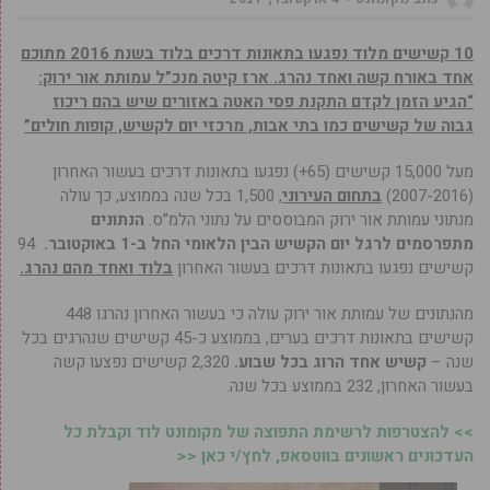
10 קשישים מלוד נפגעו בתאונות דרכים בלוד בשנת 2016 מתוכם
אחד באורח קשה ואחד נהרג.
ארז קיטה מנכ”ל עמותת אור ירוק:
“הגיע הזמן לקדם התקנת פסי האטה באזורים שיש בהם ריכוז
גבוה של קשישים כמו בתי אבות, מרכזי יום לקשיש, קופות חולים”
מעל 15,000 קשישים (65+) נפגעו בתאונות דרכים בעשור האחרון
(2007-2016)
בתחום העירוני
,
1,500 בכל שנה בממוצע, כך עולה
מנתוני עמותת אור ירוק המבוססים על נתוני הלמ”ס.
הנתונים
מתפרסמים לרגל יום הקשיש הבין הלאומי החל ב-1 באוקטובר.
94
קשישים נפגעו בתאונות דרכים בעשור האחרון
בלוד ואחד מהם נהרג.
מהנתונים של עמותת אור ירוק עולה כי בעשור האחרון נהרגו 448
קשישים בתאונות דרכים בערים, בממוצע כ-45 קשישים שנהרגים בכל
שנה –
קשיש אחד הרוג בכל שבוע.
2,320 קשישים נפצעו קשה
בעשור האחרון, 232 בממוצע בכל שנה.
>> להצטרפות לרשימת התפוצה של מקומונט לוד וקבלת כל
העדכונים ראשונים בווטסאפ, לחץ/י כאן <<