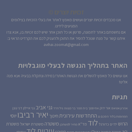
זכויות יוצרים ©
אנו מכבדים זכויות יוצרים ועושים מאמץ לאתר את בעלי הזכויות בצילומים
המגיעים לידינו.
אם נחשפתם באתר לתמונה, סרטון או כל תוכן אחר שיש לכם זכויות בו, אנא צרו
איתנו קשר על מנת שנוכל להסיר את התוכן ולהעניק לכם את הקרדיט הראוי ב:
avihai.zoomat@gmail.com
האתר בתהליך הנגשה לבעלי מוגבלויות
אנו עושים כל מאמץ להשלים את הנגשת האתר! במידה ונתקלת בבעיה אנא פנה
אלינו!
תגיות
גני אביב
גני איילון
דני גונן
אור ירוק
אהרון אטיאס
אחיסמך
בית ספר
בר מצווה
גיל חדד
יאיר רביבו
התחדשות עירונית
יוסי
חינוך
המהומות בלוד
הסכם גג
לוד
הרוש
משטרה
משטרת
משטרת ישראל
כדורגל
מד''א
ילדים
מחיר למשתכן
עיריית לוד
לוד
ספורט
נדל''ן
עמיחי