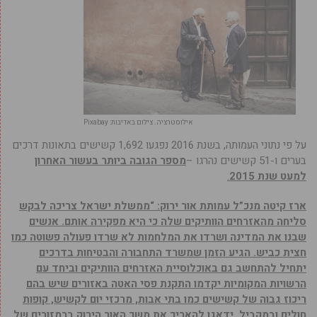
אילוסטרציה. צילום באדיבות: Pixabay
על פי נתוני העמותה, בשנת 2016 נפגעו 1,692 קשישים בתאונות דרכים
בערים ו-51 קשישים נהרגו –
מספר הגובה ביותר בעשור האחרון
למעט שנת 2015
.
ארז קיטה מנכ”ל עמותת אור ירוק: “ממשלת ישראל צריכה לבקש
סליחה מהאזרחים הוותיקים שלה כי היא מפקירה אותם. אנשים
שבנו את המדינה ושרדו את המלחמות לא שרדו פעולה פשוטה כמו
חצית כביש. הגיע הזמן שמשרד התחבורה והבטיחות בדרכים
יתחיל להתחשב גם באוכלוסיית האזרחים הוותיקים וביחד עם
הרשויות המקומיות יקדמו התקנת פסי האטה באזורים שיש בהם
ריכוז גבוה של קשישים כמו בתי אבות, מרכזי יום לקשיש, קופות
חולים ובמקביל, ידאגו להאריך את משך האור הירוק ברמזורים של