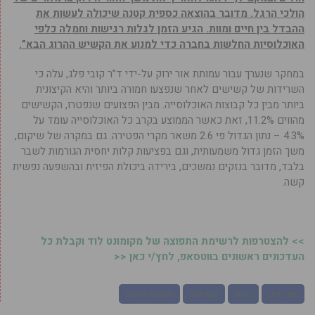
הולכי הרגל. מדובר בהוצאה כספית קטנה שיכולה לעשות את
ההבדל בין חיים ומוות. הגיע הזמן לגלות רגישות וחמלה כלפי
האוכלוסיות החלשות בחברה כדי למנוע את הקשיש ההרוג הבא”.
במחקר שנערך עבור עמותת אור ירוק על-ידי ד”ר קובי פלג, עלה כי
השרידות של קשישים לאחר שנפצעו חמורה ביותר והיא הקיצונית
ביותר מבין כל קבוצות האוכלוסייה. מבין הפצועים שנפטרו, הקשישים
מהווים 11.2%, זאת כאשר הממוצע בקרב כל האוכלוסייה עומד על
4.3% – נתון הגדול פי 2.6 משאר מקרי הפטירה. גם במקרה של שיקום,
משך הזמן גדול משמעותית, וגם בפציעות קלות יחסית הגורמות לשבר
בלבד, מדובר בנזקים נמשכים, בירידה ביכולת הפיזית ובהשפעה נפשית
קשה.
>> להצטרפות לרשימת התפוצה של מקומונט לוד וקבלת כל
העדכונים ראשונים בווטסאפ, לחץ/י כאן <<
אור ירוק
מוות
קשישים
תאונות דרכים