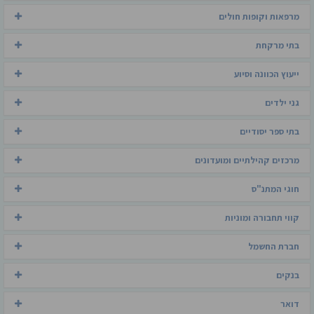
מרפאות וקופות חולים
בתי מרקחת
ייעוץ הכוונה וסיוע
גני ילדים
בתי ספר יסודיים
מרכזים קהילתיים ומועדונים
חוגי המתנ"ס
קווי תחבורה ומוניות
חברת החשמל
בנקים
דואר