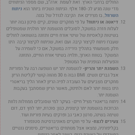
החולים ברחבי הארץ. זאת לעומת ארה”ב, שם מספר הניתוחים
מדי שנה מגיע לכ-180 אלף. הניתוח השכיח ביותר הוא
ניתוח
השרוול
, בו מצירים את הקיבה לגודל של בננה.
דיאטה או ניתוח?
על פי מחקרים שונים, קיים סיכון גבוה יותר
לעלות חזרה במשקל, לסובלים מהשמנת יתר חולנית שמטופלים
בשיטות קלאסיות של שינוי אורח חיים ותזונה בהשוואה לחולים
שעברו ניתוח לקיצור קיבה. ועם זאת, שניתוח לקיצור קיבה הינו
חלק משמעותי בתהליך הירידה במשקל, אם כי לשמירה על
המשקל בטווח הארוך, תלויה בשינוי אורח החיים, התזונה
והפעילות הגופנית של המטופל.
השמנת יתר והריון-
להשמנת יתר יש השפעה רבה על הפוריות
אצל גברים ונשים. BMI גבוה מ 30 מהווה קושי לקליטת הריון.
מחקרים מצביעים על העובדה לפיה הריון לאחר הליך בריאטרי
הינו בטוח יותר לאם ולתינוק, מאשר הריון שמסתבך בעקבות
השמנת יתר.
ניתוח בריאטרי מציל חיים- בעיקר למי שסובלים ממחלות נלוות
הכרוכות בהשמנת יתר קיצונית, כגון: סוכרת, יתר לחץ דם, דום
נשימה בשינה, סרטן כאבי גב ופרקים בעיות פוריות ועוד.
צעירים לנצח-
על פי חוקרים מאוניברסיטת סטנפורד
בקליפורניה, נמצאו אצל מנותחים בריאטריים, סימנים גנטיים
המעידים על הצערת הגוף, כשנה לאחר הניתוח.