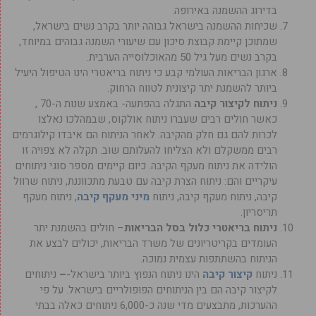
בדירוג ההשמנה באירופה.
שכיחות ההשמנה בישראל גבוהה יותר בקרב נשים בישראל,
שמתוכן קיימת קבוצת סיכון עם שיעורי השמנה גבוהים במיוחד,
בקרב נשים מעל גיל 50 מהאוכלוסייה הערבית.
ארגון הבריאות העולמי קבע כי ניתוח בריאטרי הינו הטיפול היעיל
ביותר להשמנת יתר קיצונית לטווח הרחוק.
ניתוח לקיצור קיבה
התגלה בהפתעה- באמצע שנות ה-70 ,
כאשר חולים רבים שעברו ניתוח אולקוס, שבמהלכו נאלצו
לכרות להם גם חלק מהקיבה. לאחר הניתוח הם איבדו קילוגרמים
רבים ממשקלם ולא הצליחו להעלותם שוב. תקלה לא צפויה זו
הולידה את ניתוח מעקף הקיבה. כיום קיימים מספר סוגי ניתוחים
עיקריים והם: ניתוח הצרת קיבה עם טבעת מתכווננת, ניתוח שרוול
קיבה, ניתוח מעקף קיבה, ניתוח
מיני מעקף קיבה
, ניתוח מעקף
תריסריון.
ניתוח בריאטרי כלול בסל הבריאות
– חולים בהשמנת יתר
העומדים בקריטריונים של משרד הבריאות, יכולים לבצע את
הניתוח בהשתתפות עצמית נמוכה.
ניתוח
קיצור קיבה
הינו ניתוח הנפוץ ביותר בישראל-
–
ניתוחים
לקיצור קיבה הם בין הניתוחים הפופולריים בישראל. על פי
ההערכות, מתבצעים מדי שנה כ-6,000 ניתוחים כאלה בבתי