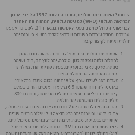
הידעת? השמנת יתר חולנית, הוגדרה בשנת 1997 על ידי ארגון
הבריאות העולמי (WHO) כמגיפה עולמית, המהווה את האתגר
הבריאותי הגדול שניצב בפני האנושות במאה ה21.
לשם כך אספנו
עבורכם, מספר עובדות חשובות שכדאי להכיר בנושא השמנת יתר
חולנית וניתוח לקיצור קיבה:
השמנת יתר חולנית הינה מחלה כרונית, המהווה גורם מסכן
למחלות נלוות נוספות כגון: סוכרת, יתר לחץ דם, דום נשימה
בשינה, סרטן, כאבי גב ופרקים, בעיות פוריות ועוד. מחלה זו
מסכנת ומפחיתה את תוחלת החיים.
מעולם רעב לעולם שמן- על פי דיווח בכנס איגוד בינלאומי
באוסטרליה דווח שמתוך 6.5 מיליארד אנשים החיים בעולם,
קצת יותר ממיליארד אנשים סובלים מהשמנה, ומתוכם 300
מיליון סובלים מהשמנת יתר חולנית.
מהם הגורמים להשמנת יתר? טרם נמצאו גורמים ודאיים למחלה,
אם כי ידוע שהשמנת יתר היא תוצאה של שילוב גורמים שונים
הקשורים בגנטיקה, סביבה, תרבות וחברה, וגורמים פסיכולוגיים.
כיצד מחשבים את מדד
BMI
–
הנוסחה לחישוב היא: משקל
(ק”ג) מחולק לגובה (מטר)בריבוע. תוצאה מעל 30 ומעלה נחשבת