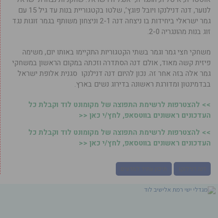
לנוער, דנה דנילנקו ויובל פוגץ’, שלטו בקטגוריית בנות עד גיל 15 עם
גמר ישראלי ביחידות בו ניצחה דנה 2-1 וניצחון משותף בגמר זוגות נגד
זוג בנות מהונגריה 2-0.
משחקי חצי גמר וגמר בשתי הקטגוריות התקיימו באותו יום, משימה
פיזית קשה מאוד, אולם דנה הסתדרה וזכתה במקום הראשון במשחקי
גמר אלה בזה אחר זה.
נכון להיום דנה דנילנקו סגנית אלופת ישראל
בבדמינטון ומדורגת ראשונה בדירוג נשים בארץ.
>> להצטרפות לרשימת התפוצה של מקומונט לוד וקבלת כל
העדכונים ראשונים בווטסאפ, לחץ/י כאן <<
>> להצטרפות לרשימת התפוצה של מקומונט לוד וקבלת כל
העדכונים ראשונים בווטסאפ, לחץ/י כאן <<
דנה דנילנקו
תיכון עתיד למדעים