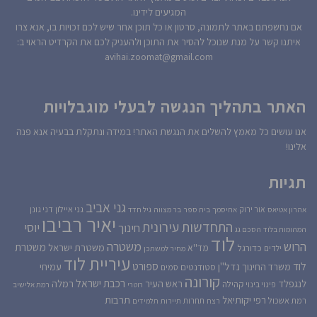
המגיעים לידינו.
אם נחשפתם באתר לתמונה, סרטון או כל תוכן אחר שיש לכם זכויות בו, אנא צרו
איתנו קשר על מנת שנוכל להסיר את התוכן ולהעניק לכם את הקרדיט הראוי ב:
avihai.zoomat@gmail.com
האתר בתהליך הנגשה לבעלי מוגבלויות
אנו עושים כל מאמץ להשלים את הנגשת האתר! במידה ונתקלת בבעיה אנא פנה
אלינו!
תגיות
גני אביב
גני איילון
דני גונן
אור ירוק
אהרון אטיאס
אחיסמך
בית ספר
בר מצווה
גיל חדד
יאיר רביבו
התחדשות עירונית
יוסי
חינוך
המהומות בלוד
הסכם גג
לוד
הרוש
משטרה
משטרת
משטרת ישראל
כדורגל
מד''א
ילדים
מחיר למשתכן
עיריית לוד
לוד
ספורט
נדל''ן
עמיחי
משרד החינוך
סטודנטים
סמים
קורונה
רכבת ישראל
לנגפלד
ראש העיר
רמלה
קהילה
פינוי בינוי
רוטרי
רמת אלישיב
רפי יקותיאל
תרבות
רמת אשכול
תחרות
רצח
תיירות
תלמידים