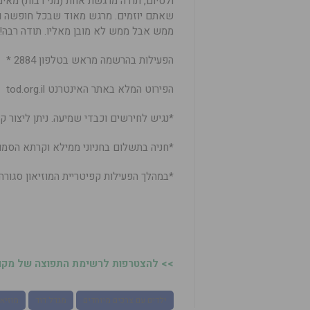
ולסיום, תודה מרגשת אחת (מני רבות) מאימ
שאתם יוזמים. מרגש מאוד שבכל חופשה וח
ממש אבל ממש לא מובן מאליו. תודה רבה!”
הפעילות בהרשמה מראש בטלפון 2884 *
הפירוט המלא באתר האינטרנט tod.org.il
*נגיש לחירשים וכבדי שמיעה. ניתן ליצור קשר ב- od.org
*חניה בתשלום בחניוני ממילא וקרתא הסמוכ
*במהלך הפעילות קפיטריית המוזיאון סגורה
>> להצטרפות לרשימת התפוצה של מקומו
ילדים עם צרכים מיוחדים
מגדל דוד
מוזיאו