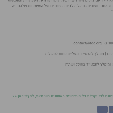
א לילד עם צרכים מיוחדים: “רציתי לומר תודה על הפעילויות המונגשות
ג אתם חושבים גם על הילדים המיוחדים ועל המשפחות שלהם. זה
contact@t
ים | מומלץ להצטייד בנעליים נוחות לפעילות
, ומומלץ להצטייד באוכל ושתיה
נט לוד וקבלת כל העדכונים ראשונים בווטסאפ, לחץ/י כאן <<
ן
פסח