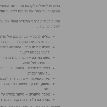
הצטרפו לפעילות לקראת חג הפסח, המותאמ
השקטות של המוזיאון על מנת לאפשר חוויה 
תחנות פעילות ברחבי המצודה והמוזיאון: עול
לאפיקומן ועוד…
עולים לרגל –
משחק ענק של סולמו
הוא מי שהגיע ראשון לבית המקדש.
חוצים את ים סוף –
המשימה לחצות 
ולהגיע בבטחה ליבשה
.
משה בתיבה –
משחק מים בו צריך 
המתאימה של משה.
בונים פירמידה –
משחק בנית פירמי
של עשר המכות
.
תיק לאפיקומן –
סדנת יצירה להכנת
משחק זיכרון –
משחק התאמה בין תמ
פסח.
מספר סיפורים –
סיפור מופלא על י
מהי מצודה?
הדרכות קצרות במצודה