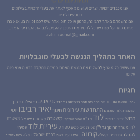
אנו מכבדים זכויות יוצרים ועושים מאמץ לאתר את בעלי הזכויות בצילומים
המגיעים לידינו.
אם נחשפתם באתר לתמונה, סרטון או כל תוכן אחר שיש לכם זכויות בו, אנא צרו
איתנו קשר על מנת שנוכל להסיר את התוכן ולהעניק לכם את הקרדיט הראוי ב:
avihai.zoomat@gmail.com
האתר בתהליך הנגשה לבעלי מוגבלויות
אנו עושים כל מאמץ להשלים את הנגשת האתר! במידה ונתקלת בבעיה אנא פנה
אלינו!
תגיות
גני אביב
גני איילון
דני גונן
אור ירוק
אהרון אטיאס
אחיסמך
בית ספר
בר מצווה
גיל חדד
יאיר רביבו
התחדשות עירונית
יוסי
חינוך
המהומות בלוד
הסכם גג
לוד
הרוש
משטרה
משטרת
משטרת ישראל
כדורגל
מד''א
ילדים
מחיר למשתכן
עיריית לוד
לוד
ספורט
נדל''ן
עמיחי
משרד החינוך
סטודנטים
סמים
קורונה
רכבת ישראל
לנגפלד
ראש העיר
רמלה
קהילה
פינוי בינוי
רוטרי
רמת אלישיב