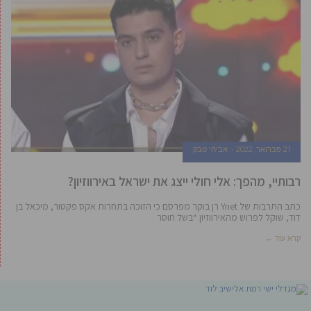
21 פברואר, 2022
אביחי טבק
רבותיי, מהפך: אלי חולי ייצג את ישראל באירווזיון?
כתב התרבות של Ynet רן בוקר מפרסם כי הזוכה בתחרות אקס פקטור, מיכאל בן
דוד, שוקל לפרוש מהאירווזיון “בשל חוסר
קרא עוד ←