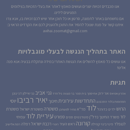
אנו מכבדים זכויות יוצרים ועושים מאמץ לאתר את בעלי הזכויות בצילומים
המגיעים לידינו.
אם נחשפתם באתר לתמונה, סרטון או כל תוכן אחר שיש לכם זכויות בו, אנא צרו
איתנו קשר על מנת שנוכל להסיר את התוכן ולהעניק לכם את הקרדיט הראוי ב:
avihai.zoomat@gmail.com
האתר בתהליך הנגשה לבעלי מוגבלויות
אנו עושים כל מאמץ להשלים את הנגשת האתר! במידה ונתקלת בבעיה אנא פנה
אלינו!
תגיות
גני אביב
גני איילון
דני גונן
אור ירוק
אהרון אטיאס
אחיסמך
בית ספר
בר מצווה
גיל חדד
יאיר רביבו
התחדשות עירונית
יוסי
חינוך
המהומות בלוד
הסכם גג
לוד
הרוש
משטרה
משטרת
משטרת ישראל
כדורגל
מד''א
ילדים
מחיר למשתכן
עיריית לוד
לוד
ספורט
נדל''ן
עמיחי
משרד החינוך
סטודנטים
סמים
קורונה
רכבת ישראל
לנגפלד
ראש העיר
רמלה
קהילה
פינוי בינוי
רוטרי
רמת אלישיב