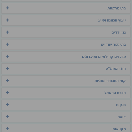
בתי מרקחת
ייעוץ הכוונה וסיוע
גני ילדים
בתי ספר יסודיים
מרכזים קהילתיים ומועדונים
חוגי המתנ"ס
קווי תחבורה ומוניות
חברת החשמל
בנקים
דואר
מקוואות