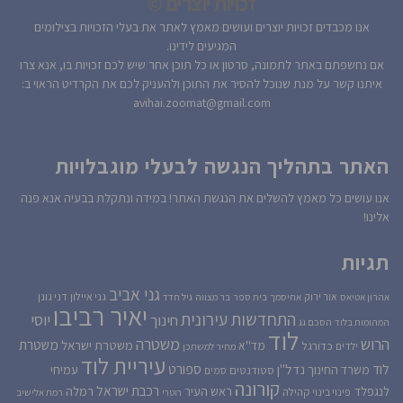
זכויות יוצרים ©
אנו מכבדים זכויות יוצרים ועושים מאמץ לאתר את בעלי הזכויות בצילומים
המגיעים לידינו.
אם נחשפתם באתר לתמונה, סרטון או כל תוכן אחר שיש לכם זכויות בו, אנא צרו
איתנו קשר על מנת שנוכל להסיר את התוכן ולהעניק לכם את הקרדיט הראוי ב:
avihai.zoomat@gmail.com
האתר בתהליך הנגשה לבעלי מוגבלויות
אנו עושים כל מאמץ להשלים את הנגשת האתר! במידה ונתקלת בבעיה אנא פנה
אלינו!
תגיות
גני אביב
גני איילון
דני גונן
אור ירוק
אהרון אטיאס
אחיסמך
בית ספר
בר מצווה
גיל חדד
יאיר רביבו
התחדשות עירונית
יוסי
חינוך
המהומות בלוד
הסכם גג
לוד
הרוש
משטרה
משטרת
משטרת ישראל
כדורגל
מד''א
ילדים
מחיר למשתכן
עיריית לוד
לוד
ספורט
נדל''ן
עמיחי
משרד החינוך
סטודנטים
סמים
קורונה
רכבת ישראל
לנגפלד
ראש העיר
רמלה
קהילה
פינוי בינוי
רוטרי
רמת אלישיב