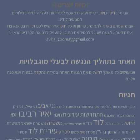
זכויות יוצרים ©
אנו מכבדים זכויות יוצרים ועושים מאמץ לאתר את בעלי הזכויות בצילומים
המגיעים לידינו.
אם נחשפתם באתר לתמונה, סרטון או כל תוכן אחר שיש לכם זכויות בו, אנא צרו
איתנו קשר על מנת שנוכל להסיר את התוכן ולהעניק לכם את הקרדיט הראוי ב:
avihai.zoomat@gmail.com
האתר בתהליך הנגשה לבעלי מוגבלויות
אנו עושים כל מאמץ להשלים את הנגשת האתר! במידה ונתקלת בבעיה אנא פנה
אלינו!
תגיות
גני אביב
גני איילון
דני גונן
אור ירוק
אהרון אטיאס
אחיסמך
בית ספר
בר מצווה
גיל חדד
יאיר רביבו
התחדשות עירונית
יוסי
חינוך
המהומות בלוד
הסכם גג
לוד
הרוש
משטרה
משטרת
משטרת ישראל
כדורגל
מד''א
ילדים
מחיר למשתכן
עיריית לוד
לוד
ספורט
נדל''ן
עמיחי
משרד החינוך
סטודנטים
סמים
קורונה
רכבת ישראל
לנגפלד
ראש העיר
רמלה
קהילה
פינוי בינוי
רוטרי
רמת אלישיב