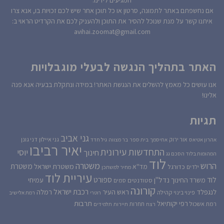
המגיעים לידינו.
אם נחשפתם באתר לתמונה, סרטון או כל תוכן אחר שיש לכם זכויות בו, אנא צרו
איתנו קשר על מנת שנוכל להסיר את התוכן ולהעניק לכם את הקרדיט הראוי ב:
avihai.zoomat@gmail.com
האתר בתהליך הנגשה לבעלי מוגבלויות
אנו עושים כל מאמץ להשלים את הנגשת האתר! במידה ונתקלת בבעיה אנא פנה
אלינו!
תגיות
גני אביב
גני איילון
דני גונן
אור ירוק
אהרון אטיאס
אחיסמך
בית ספר
בר מצווה
גיל חדד
יאיר רביבו
התחדשות עירונית
יוסי
חינוך
המהומות בלוד
הסכם גג
לוד
הרוש
משטרה
משטרת
משטרת ישראל
כדורגל
מד''א
ילדים
מחיר למשתכן
עיריית לוד
לוד
ספורט
נדל''ן
עמיחי
משרד החינוך
סטודנטים
סמים
קורונה
רכבת ישראל
לנגפלד
ראש העיר
רמלה
קהילה
פינוי בינוי
רוטרי
רמת אלישיב
רפי יקותיאל
תרבות
רמת אשכול
תחרות
רצח
תיירות
תלמידים