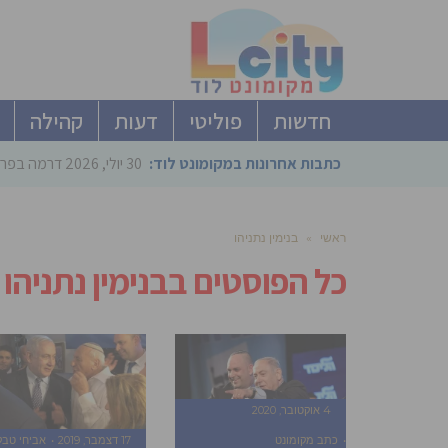
חדשות
פוליטי
דעות
קהילה
כתבות אחרונות במקומונט לוד:
30 יולי, 2026
דרמה בפריימריז הליכוד: 4 ל
ראשי
»
בנימין נתניהו
כל הפוסטים ב
בנימין נתניהו
4 אוקטובר, 2020
כתב מקומונט
17 דצמבר, 2019
אביחי טבק