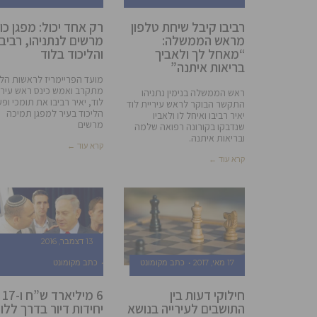
רביבו קיבל שיחת טלפון
רק אחד יכול: מפגן כו
מראש הממשלה:
מרשים לנתניהו, רביבו
“מאחל לך ולאביך
והליכוד בלוד
בריאות איתנה”
מועד הפריימריז לראשות הלי
מתקרב ואמש כינס ראש עירי
ראש הממשלה בנימין נתניהו
לוד, יאיר רביבו את תומכי ופע
התקשר הבוקר לראש עיריית לוד
הליכוד בעיר למפגן תמיכה
יאיר רביבו ואיחל לו ולאביו
מרשים
שנדבקו בקורונה רפואה שלמה
ובריאות איתנה.
קרא עוד ←
קרא עוד ←
13 דצמבר, 2016
17 מאי, 2017
כתב מקומונט
כתב מקומונט
חילוקי דעות בין
6 מי
התושבים לעירייה בנושא
יחידות דיור בדרך ללו