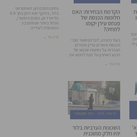
נחתם הסכם הגג האסטרטגי
ח
הקדמת הבחירות: האם
בלוד, בהיקף יוצא דופן בסך 6.9
חלומות הכנסת של
מליארד ₪, הסכם היסטורי,
פנחס עידן יקומו
הגדול ביותר שנחתם בין
הממשלה לעירייה
לתחיה?
כוד
קרא עוד ←
ית
בעוד נתניהו, ליברמן ושאר חברי
ילי
הכנסת והשרים עדיין מפזרים
הצהרות על נסיונות שכנוע של
הרגע האחרון על מנת למנוע את
קרא עוד ←
6 ינואר, 2016
כתב מקומונט
ליארד ש”ח ו-17 א’
השכונות הערביות בלוד
ד
יהיו חלק מתוכנית