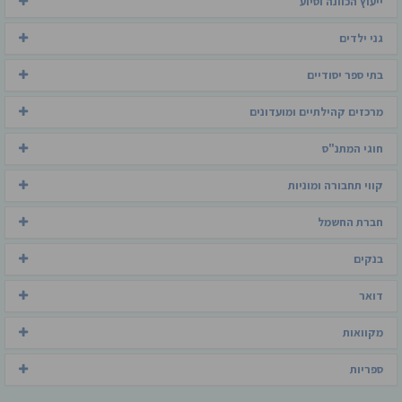
ייעוץ הכוונה וסיוע
גני ילדים
בתי ספר יסודיים
מרכזים קהילתיים ומועדונים
חוגי המתנ"ס
קווי תחבורה ומוניות
חברת החשמל
בנקים
דואר
מקוואות
ספריות