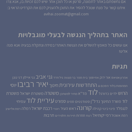
אם נחשפתם באתר לתמונה, סרטון או כל תוכן אחר שיש לכם זכויות בו, אנא צרו
איתנו קשר על מנת שנוכל להסיר את התוכן ולהעניק לכם את הקרדיט הראוי ב:
avihai.zoomat@gmail.com
האתר בתהליך הנגשה לבעלי מוגבלויות
אנו עושים כל מאמץ להשלים את הנגשת האתר! במידה ונתקלת בבעיה אנא פנה
אלינו!
תגיות
גני אביב
גני איילון
דני גונן
אור ירוק
אהרון אטיאס
אחיסמך
בית ספר
בר מצווה
גיל חדד
יאיר רביבו
התחדשות עירונית
יוסי
חינוך
המהומות בלוד
הסכם גג
לוד
הרוש
משטרה
משטרת
משטרת ישראל
כדורגל
מד''א
ילדים
מחיר למשתכן
עיריית לוד
לוד
ספורט
נדל''ן
עמיחי
משרד החינוך
סטודנטים
סמים
קורונה
רכבת ישראל
לנגפלד
ראש העיר
רמלה
קהילה
פינוי בינוי
רוטרי
רמת אלישיב
רפי יקותיאל
תרבות
רמת אשכול
תחרות
רצח
תיירות
תלמידים