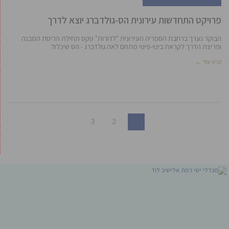
פרויקט התחדשות עירונית הס-גולדברג יוצא לדרך
הבוקר נערך ברחבת הספריה העירונית "לדורות" טקס תחילת הריסת המבנה
ופריצת הדרך לקראת בינוי-פינוי מתחם לאה גולדברג - הס שיכלול
קרא עוד ←
3
2
1