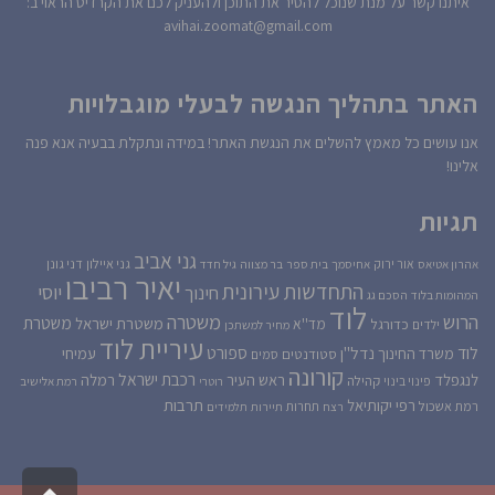
איתנו קשר על מנת שנוכל להסיר את התוכן ולהעניק לכם את הקרדיט הראוי ב:
avihai.zoomat@gmail.com
האתר בתהליך הנגשה לבעלי מוגבלויות
אנו עושים כל מאמץ להשלים את הנגשת האתר! במידה ונתקלת בבעיה אנא פנה
אלינו!
תגיות
גני אביב
גני איילון
דני גונן
אור ירוק
אהרון אטיאס
אחיסמך
בית ספר
בר מצווה
גיל חדד
יאיר רביבו
התחדשות עירונית
יוסי
חינוך
המהומות בלוד
הסכם גג
לוד
הרוש
משטרה
משטרת
משטרת ישראל
כדורגל
מד''א
ילדים
מחיר למשתכן
עיריית לוד
לוד
ספורט
נדל''ן
עמיחי
משרד החינוך
סטודנטים
סמים
קורונה
רכבת ישראל
לנגפלד
ראש העיר
רמלה
קהילה
פינוי בינוי
רוטרי
רמת אלישיב
רפי יקותיאל
תרבות
רמת אשכול
תחרות
רצח
תיירות
תלמידים
גלילה