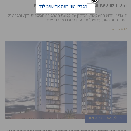
התחדשות עירונית: ייבנו 260 יח”ד חדשות בעיר
דן נדל”ן, זרוע ההשקעות והנדל”ן של קבוצת התחבורה הציבורית “דן”, וחברת ‘קן
התור התחדשות עירונית’ מודיעות כי זכו במכרז דיירים
קרא עוד ←
17 יולי, 2022
ערן טוויטו