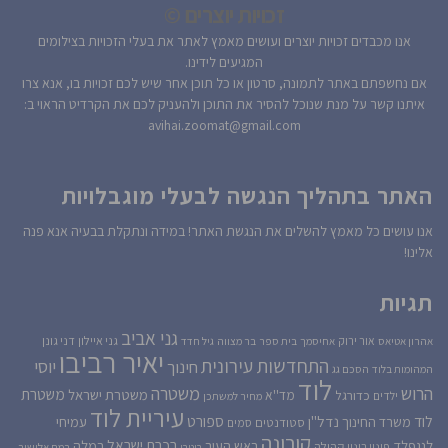
זכויות יוצרים ©
אנו מכבדים זכויות יוצרים ועושים מאמץ לאתר את בעלי הזכויות בצילומים
המגיעים לידינו.
אם נחשפתם באתר לתמונה, סרטון או כל תוכן אחר שיש לכם זכויות בו, אנא צרו
איתנו קשר על מנת שנוכל להסיר את התוכן ולהעניק לכם את הקרדיט הראוי ב:
avihai.zoomat@gmail.com
האתר בתהליך הנגשה לבעלי מוגבלויות
אנו עושים כל מאמץ להשלים את הנגשת האתר! במידה ונתקלת בבעיה אנא פנה
אלינו!
תגיות
גני אביב
גני איילון
דני גונן
אור ירוק
אהרון אטיאס
אחיסמך
בית ספר
בר מצווה
גיל חדד
יאיר רביבו
התחדשות עירונית
יוסי
חינוך
המהומות בלוד
הסכם גג
לוד
הרוש
משטרה
משטרת
משטרת ישראל
כדורגל
מד''א
ילדים
מחיר למשתכן
עיריית לוד
לוד
ספורט
נדל''ן
עמיחי
משרד החינוך
סטודנטים
סמים
קורונה
רכבת ישראל
לנגפלד
ראש העיר
רמלה
קהילה
פינוי בינוי
רוטרי
רמת אלישיב