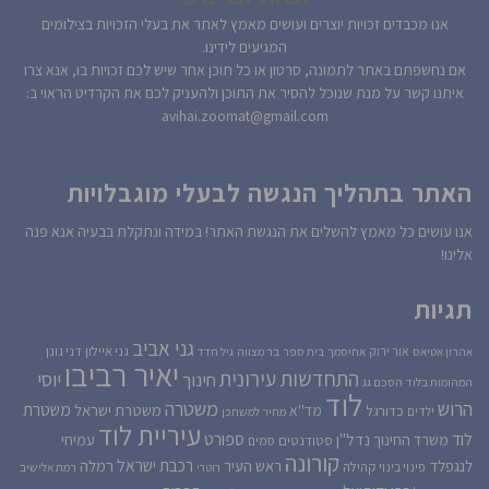
אנו מכבדים זכויות יוצרים ועושים מאמץ לאתר את בעלי הזכויות בצילומים
המגיעים לידינו.
אם נחשפתם באתר לתמונה, סרטון או כל תוכן אחר שיש לכם זכויות בו, אנא צרו
איתנו קשר על מנת שנוכל להסיר את התוכן ולהעניק לכם את הקרדיט הראוי ב:
avihai.zoomat@gmail.com
האתר בתהליך הנגשה לבעלי מוגבלויות
אנו עושים כל מאמץ להשלים את הנגשת האתר! במידה ונתקלת בבעיה אנא פנה
אלינו!
תגיות
גני אביב
גני איילון
דני גונן
אור ירוק
אהרון אטיאס
אחיסמך
בית ספר
בר מצווה
גיל חדד
יאיר רביבו
התחדשות עירונית
יוסי
חינוך
המהומות בלוד
הסכם גג
לוד
הרוש
משטרה
משטרת
משטרת ישראל
כדורגל
מד''א
ילדים
מחיר למשתכן
עיריית לוד
לוד
ספורט
נדל''ן
עמיחי
משרד החינוך
סטודנטים
סמים
קורונה
רכבת ישראל
לנגפלד
ראש העיר
רמלה
קהילה
פינוי בינוי
רוטרי
רמת אלישיב