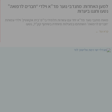
למען האחדות: מתנדבי נוער מד”א וילדי “חברים לרפואה”
נטעו וחגגו ביערות
מאות מתנבי נוער מד”א יחד עם עשרות תלמידי בי”ס ‘בית אקשטיין’ וילדי עמותת
‘חברים לרפואה’ השתתפו בפעילות מיוחדת בשיתוף קק”ל, נטעו
קרא עוד ←