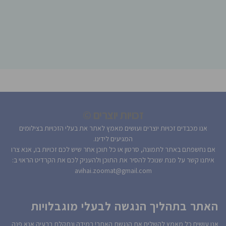
זכויות יוצרים ©
אנו מכבדים זכויות יוצרים ועושים מאמץ לאתר את בעלי הזכויות בצילומים
המגיעים לידינו.
אם נחשפתם באתר לתמונה, סרטון או כל תוכן אחר שיש לכם זכויות בו, אנא צרו
איתנו קשר על מנת שנוכל להסיר את התוכן ולהעניק לכם את הקרדיט הראוי ב:
avihai.zoomat@gmail.com
האתר בתהליך הנגשה לבעלי מוגבלויות
אנו עושים כל מאמץ להשלים את הנגשת האתר! במידה ונתקלת בבעיה אנא פנה