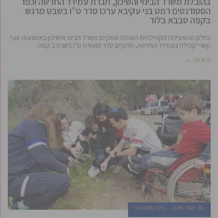
בהובלת משרד הבינוי והשיכון, חברת עמידר החדשה וכפר
הסטודנטים רמט בני עקיבא ערכו סדר ט”ו בשבט מרגש
בקפה סבבא בלוד
כחלק מהפעילות הקהילתית הענפה שמקיים משרד הבינוי והשיכון באמצעות אגף
קשרי קהילה בעמידר החדשה, התקיים סדר וסעודת ט”ו בשבט ב’קפה
קרא עוד ←
30 ינואר, 2018
כתב מקומונט