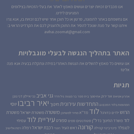
אנו מכבדים זכויות יוצרים ועושים מאמץ לאתר את בעלי הזכויות בצילומים
המגיעים לידינו.
אם נחשפתם באתר לתמונה, סרטון או כל תוכן אחר שיש לכם זכויות בו, אנא צרו
איתנו קשר על מנת שנוכל להסיר את התוכן ולהעניק לכם את הקרדיט הראוי ב:
avihai.zoomat@gmail.com
האתר בתהליך הנגשה לבעלי מוגבלויות
אנו עושים כל מאמץ להשלים את הנגשת האתר! במידה ונתקלת בבעיה אנא פנה
אלינו!
תגיות
גני אביב
גני איילון
דני גונן
אור ירוק
אהרון אטיאס
אחיסמך
בית ספר
בר מצווה
גיל חדד
יאיר רביבו
התחדשות עירונית
יוסי
חינוך
המהומות בלוד
הסכם גג
לוד
הרוש
משטרה
משטרת
משטרת ישראל
כדורגל
מד''א
ילדים
מחיר למשתכן
עיריית לוד
לוד
ספורט
נדל''ן
עמיחי
משרד החינוך
סטודנטים
סמים
קורונה
רכבת ישראל
לנגפלד
ראש העיר
רמלה
קהילה
פינוי בינוי
רוטרי
רמת אלישיב