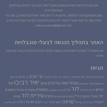
אנו מכבדים זכויות יוצרים ועושים מאמץ לאתר את בעלי הזכויות בצילומים
המגיעים לידינו.
אם נחשפתם באתר לתמונה, סרטון או כל תוכן אחר שיש לכם זכויות בו, אנא צרו
איתנו קשר על מנת שנוכל להסיר את התוכן ולהעניק לכם את הקרדיט הראוי ב:
avihai.zoomat@gmail.com
האתר בתהליך הנגשה לבעלי מוגבלויות
אנו עושים כל מאמץ להשלים את הנגשת האתר! במידה ונתקלת בבעיה אנא פנה
אלינו!
תגיות
גני אביב
גני איילון
דני גונן
אור ירוק
אהרון אטיאס
אחיסמך
בית ספר
בר מצווה
גיל חדד
יאיר רביבו
התחדשות עירונית
יוסי
חינוך
המהומות בלוד
הסכם גג
לוד
הרוש
משטרה
משטרת
משטרת ישראל
כדורגל
מד''א
ילדים
מחיר למשתכן
עיריית לוד
לוד
ספורט
נדל''ן
עמיחי
משרד החינוך
סטודנטים
סמים
קורונה
רכבת ישראל
לנגפלד
ראש העיר
רמלה
קהילה
פינוי בינוי
רוטרי
רמת אלישיב