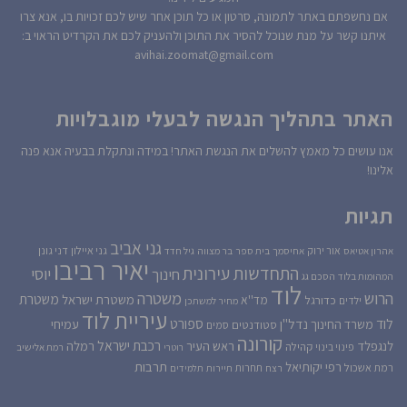
אם נחשפתם באתר לתמונה, סרטון או כל תוכן אחר שיש לכם זכויות בו, אנא צרו
איתנו קשר על מנת שנוכל להסיר את התוכן ולהעניק לכם את הקרדיט הראוי ב:
avihai.zoomat@gmail.com
האתר בתהליך הנגשה לבעלי מוגבלויות
אנו עושים כל מאמץ להשלים את הנגשת האתר! במידה ונתקלת בבעיה אנא פנה
אלינו!
תגיות
גני אביב
גני איילון
דני גונן
אור ירוק
אהרון אטיאס
אחיסמך
בית ספר
בר מצווה
גיל חדד
יאיר רביבו
התחדשות עירונית
יוסי
חינוך
המהומות בלוד
הסכם גג
לוד
הרוש
משטרה
משטרת
משטרת ישראל
כדורגל
מד''א
ילדים
מחיר למשתכן
עיריית לוד
לוד
ספורט
נדל''ן
עמיחי
משרד החינוך
סטודנטים
סמים
קורונה
רכבת ישראל
לנגפלד
ראש העיר
רמלה
קהילה
פינוי בינוי
רוטרי
רמת אלישיב
רפי יקותיאל
תרבות
רמת אשכול
תחרות
רצח
תיירות
תלמידים