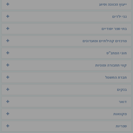
ייעוץ הכוונה וסיוע
גני ילדים
בתי ספר יסודיים
מרכזים קהילתיים ומועדונים
חוגי המתנ"ס
קווי תחבורה ומוניות
חברת החשמל
בנקים
דואר
מקוואות
ספריות