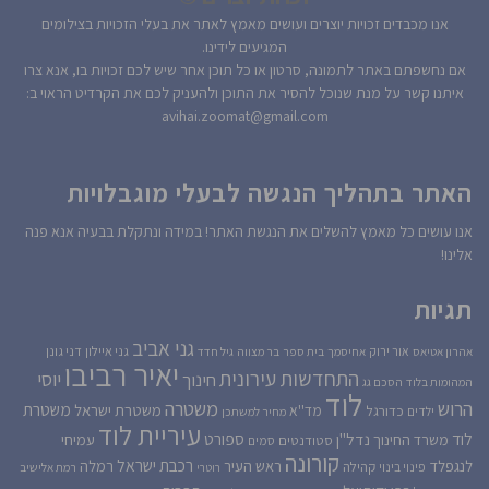
אנו מכבדים זכויות יוצרים ועושים מאמץ לאתר את בעלי הזכויות בצילומים
המגיעים לידינו.
אם נחשפתם באתר לתמונה, סרטון או כל תוכן אחר שיש לכם זכויות בו, אנא צרו
איתנו קשר על מנת שנוכל להסיר את התוכן ולהעניק לכם את הקרדיט הראוי ב:
avihai.zoomat@gmail.com
האתר בתהליך הנגשה לבעלי מוגבלויות
אנו עושים כל מאמץ להשלים את הנגשת האתר! במידה ונתקלת בבעיה אנא פנה
אלינו!
תגיות
גני אביב
גני איילון
דני גונן
אור ירוק
אהרון אטיאס
אחיסמך
בית ספר
בר מצווה
גיל חדד
יאיר רביבו
התחדשות עירונית
יוסי
חינוך
המהומות בלוד
הסכם גג
לוד
הרוש
משטרה
משטרת
משטרת ישראל
כדורגל
מד''א
ילדים
מחיר למשתכן
עיריית לוד
לוד
ספורט
נדל''ן
עמיחי
משרד החינוך
סטודנטים
סמים
קורונה
רכבת ישראל
לנגפלד
ראש העיר
רמלה
קהילה
פינוי בינוי
רוטרי
רמת אלישיב