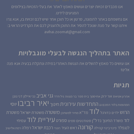
אנו מכבדים זכויות יוצרים ועושים מאמץ לאתר את בעלי הזכויות בצילומים
המגיעים לידינו.
אם נחשפתם באתר לתמונה, סרטון או כל תוכן אחר שיש לכם זכויות בו, אנא צרו
איתנו קשר על מנת שנוכל להסיר את התוכן ולהעניק לכם את הקרדיט הראוי ב:
avihai.zoomat@gmail.com
האתר בתהליך הנגשה לבעלי מוגבלויות
אנו עושים כל מאמץ להשלים את הנגשת האתר! במידה ונתקלת בבעיה אנא פנה
אלינו!
תגיות
גני אביב
גני איילון
דני גונן
אור ירוק
אהרון אטיאס
אחיסמך
בית ספר
בר מצווה
גיל חדד
יאיר רביבו
התחדשות עירונית
יוסי
חינוך
המהומות בלוד
הסכם גג
לוד
הרוש
משטרה
משטרת
משטרת ישראל
כדורגל
מד''א
ילדים
מחיר למשתכן
עיריית לוד
לוד
ספורט
נדל''ן
עמיחי
משרד החינוך
סטודנטים
סמים
קורונה
רכבת ישראל
לנגפלד
ראש העיר
רמלה
קהילה
פינוי בינוי
רוטרי
רמת אלישיב