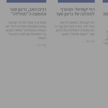
רפי יקותיאל: מצטרף
רביבו האב, גדעון סער
מה
למפלגה של גדעון סער
והתמונה ה”מפלילה”
רפי יקותיאל, המשנה לראש
אמש ערך פעיל הליכוד שבתאי
העיר לוד, הודיע לפני זמן קצר כי
קטש התוועדות חסידית לרגל ‘חג
הוא מצטרף למפלגתו של גדעון
הגאולה והחסידות” שיחול השבוע
ה
סער “תקווה חדשה” ותומך
בה השתתפו אורחים רבים מכל
הקשת
ם
קרא עוד ←
שה”
קרא עוד ←