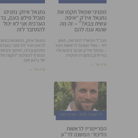
מפגיני שמאל תקפו את
נתנאל איזק: נתניהו
נתנאל איז’ק “איפה
מוביל פילוג בעם, בר
עשית צבא?” – זה מה
הערכית אני לא יכול
שהוא ענה להם
להתחבר לזה
מנכ”ל המשרד למורשת, תושב
נתנאל איזק, המשמש כמשנ
לוד – ואולי מועמד לראשות העיר
לראש העיר לוד וחבר בוועדות
– נתנאל איז’ק מבקר בימים אלו
התכנון ובנייה, החינוך והכספי
בניו יורק במסגרת תפקידו.
הצטרף למפלגת “תקווה חד
של גדעון סער.
קרא עוד ←
קרא עוד ←
12 דצמבר, 2019
אביחי טבק
הפריימריז לראשות
הליכוד: המשנה לר”ע