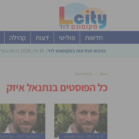
חדשות
פוליטי
דעות
קהילה
כתבות אחרונות במקומונט לוד:
30 יולי, 2026
דרמה בפריימריז הליכוד: 4 ל
ראשי
»
נתנאל איזק
כל הפוסטים ב
נתנאל איזק
5 יוני, 2023
כתב מקומונט
21 פברואר, 2021
אביחי טב