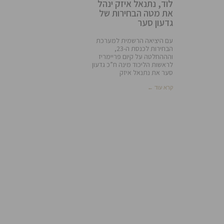
לוד, נתנאל איזק ינהל
את מטה הבחירות של
גדעון סער
עם היציאה הרשמית למערכת
הבחירות לכנסת ה-23,
והההחלטה על קיום פריימריז
לראשות הליכוד מינה ח”כ גדעון
סער את נתנאל איזק
קרא עוד ←