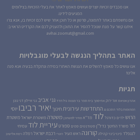
אנו מכבדים זכויות יוצרים ועושים מאמץ לאתר את בעלי הזכויות בצילומים
המגיעים לידינו.
אם נחשפתם באתר לתמונה, סרטון או כל תוכן אחר שיש לכם זכויות בו, אנא צרו
איתנו קשר על מנת שנוכל להסיר את התוכן ולהעניק לכם את הקרדיט הראוי ב:
avihai.zoomat@gmail.com
האתר בתהליך הנגשה לבעלי מוגבלויות
אנו עושים כל מאמץ להשלים את הנגשת האתר! במידה ונתקלת בבעיה אנא פנה
אלינו!
תגיות
גני אביב
גני איילון
דני גונן
אור ירוק
אהרון אטיאס
אחיסמך
בית ספר
בר מצווה
גיל חדד
יאיר רביבו
התחדשות עירונית
יוסי
חינוך
המהומות בלוד
הסכם גג
לוד
הרוש
משטרה
משטרת
משטרת ישראל
כדורגל
מד''א
ילדים
מחיר למשתכן
עיריית לוד
לוד
ספורט
נדל''ן
עמיחי
משרד החינוך
סטודנטים
סמים
קורונה
רכבת ישראל
לנגפלד
ראש העיר
רמלה
קהילה
פינוי בינוי
רוטרי
רמת אלישיב