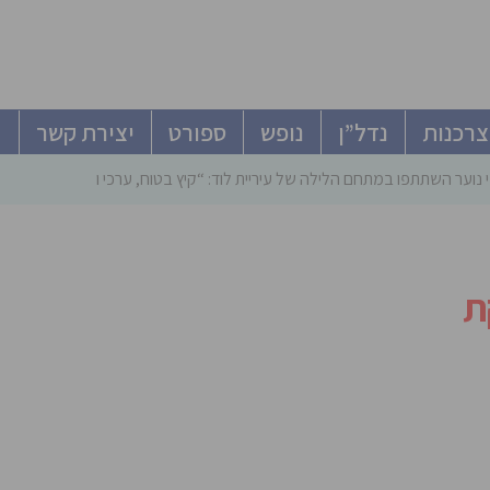
צרכנות
נדל”ן
נופש
ספורט
יצירת קשר
 נוער השתתפו במתחם הלילה של עיריית לוד: “קיץ בטוח, ערכי ומהנה”
ת