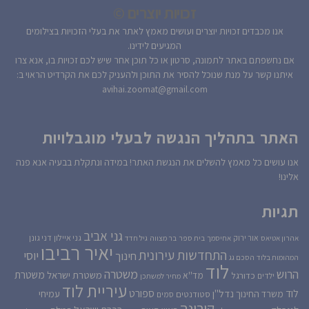
זכויות יוצרים ©
אנו מכבדים זכויות יוצרים ועושים מאמץ לאתר את בעלי הזכויות בצילומים
המגיעים לידינו.
אם נחשפתם באתר לתמונה, סרטון או כל תוכן אחר שיש לכם זכויות בו, אנא צרו
איתנו קשר על מנת שנוכל להסיר את התוכן ולהעניק לכם את הקרדיט הראוי ב:
avihai.zoomat@gmail.com
האתר בתהליך הנגשה לבעלי מוגבלויות
אנו עושים כל מאמץ להשלים את הנגשת האתר! במידה ונתקלת בבעיה אנא פנה
אלינו!
תגיות
גני אביב
גני איילון
דני גונן
אור ירוק
אהרון אטיאס
אחיסמך
בית ספר
בר מצווה
גיל חדד
יאיר רביבו
התחדשות עירונית
יוסי
חינוך
המהומות בלוד
הסכם גג
לוד
הרוש
משטרה
משטרת
משטרת ישראל
כדורגל
מד''א
ילדים
מחיר למשתכן
עיריית לוד
לוד
ספורט
נדל''ן
עמיחי
משרד החינוך
סטודנטים
סמים
קורונה