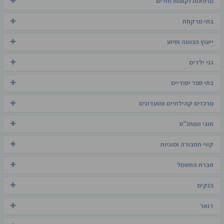
מרפאות וקופות חולים
בתי מרקחת
ייעוץ הכוונה וסיוע
גני ילדים
בתי ספר יסודיים
מרכזים קהילתיים ומועדונים
חוגי המתנ"ס
קווי תחבורה ומוניות
חברת החשמל
בנקים
דואר