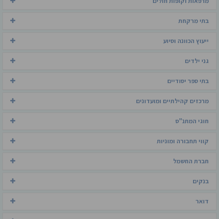
מרפאות וקופות חולים
בתי מרקחת
ייעוץ הכוונה וסיוע
גני ילדים
בתי ספר יסודיים
מרכזים קהילתיים ומועדונים
חוגי המתנ"ס
קווי תחבורה ומוניות
חברת החשמל
בנקים
דואר