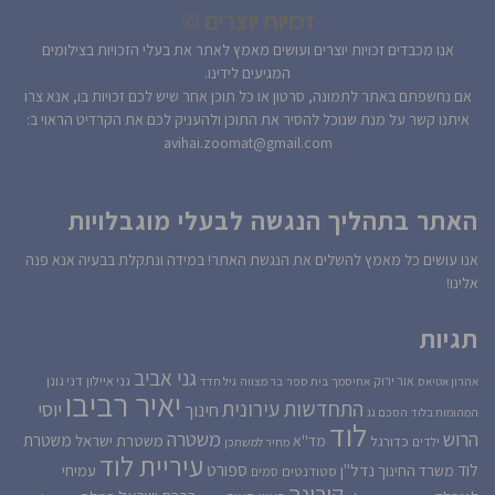
זכויות יוצרים ©
אנו מכבדים זכויות יוצרים ועושים מאמץ לאתר את בעלי הזכויות בצילומים
המגיעים לידינו.
אם נחשפתם באתר לתמונה, סרטון או כל תוכן אחר שיש לכם זכויות בו, אנא צרו
איתנו קשר על מנת שנוכל להסיר את התוכן ולהעניק לכם את הקרדיט הראוי ב:
avihai.zoomat@gmail.com
האתר בתהליך הנגשה לבעלי מוגבלויות
אנו עושים כל מאמץ להשלים את הנגשת האתר! במידה ונתקלת בבעיה אנא פנה
אלינו!
תגיות
גני אביב
גני איילון
דני גונן
אור ירוק
אהרון אטיאס
אחיסמך
בית ספר
בר מצווה
גיל חדד
יאיר רביבו
התחדשות עירונית
יוסי
חינוך
המהומות בלוד
הסכם גג
לוד
הרוש
משטרה
משטרת
משטרת ישראל
כדורגל
מד''א
ילדים
מחיר למשתכן
עיריית לוד
לוד
ספורט
נדל''ן
עמיחי
משרד החינוך
סטודנטים
סמים
קורונה