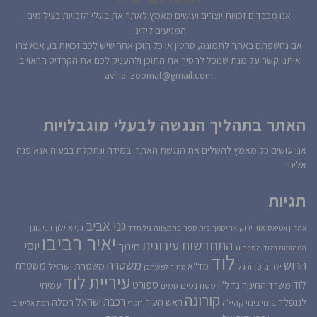
אנו מכבדים זכויות יוצרים ועושים מאמץ לאתר את בעלי הזכויות בצילומים
המגיעים לידינו.
אם נחשפתם באתר לתמונה, סרטון או כל תוכן אחר שיש לכם זכויות בו, אנא צרו
איתנו קשר על מנת שנוכל להסיר את התוכן ולהעניק לכם את הקרדיט הראוי ב:
avihai.zoomat@gmail.com
האתר בתהליך הנגשה לבעלי מוגבלויות
אנו עושים כל מאמץ להשלים את הנגשת האתר! במידה ונתקלת בבעיה אנא פנה
אלינו!
תגיות
גני אביב
גני איילון
דני גונן
אור ירוק
אהרון אטיאס
אחיסמך
בית ספר
בר מצווה
גיל חדד
יאיר רביבו
התחדשות עירונית
יוסי
חינוך
המהומות בלוד
הסכם גג
לוד
הרוש
משטרה
משטרת
משטרת ישראל
כדורגל
מד''א
ילדים
מחיר למשתכן
עיריית לוד
לוד
ספורט
נדל''ן
עמיחי
משרד החינוך
סטודנטים
סמים
קורונה
רכבת ישראל
לנגפלד
ראש העיר
רמלה
קהילה
פינוי בינוי
רוטרי
רמת אלישיב