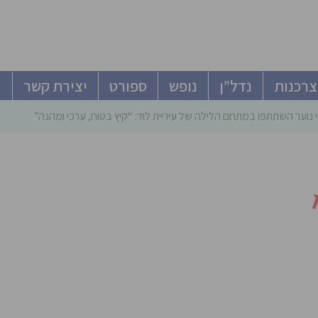
צרכנות
נדל”ן
נופש
ספורט
יצירת קשר
 נוער השתתפו במתחם הלילה של עיריית לוד: “קיץ בטוח, ערכי ומהנה”