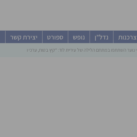
צרכנות
נדל”ן
נופש
ספורט
יצירת קשר
 נוער השתתפו במתחם הלילה של עיריית לוד: “קיץ בטוח, ערכי ומהנה”