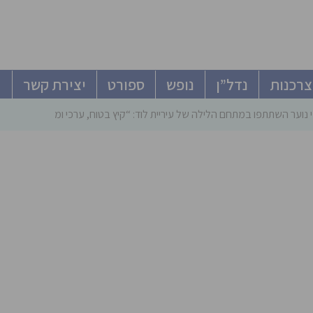
צרכנות
נדל”ן
נופש
ספורט
יצירת קשר
 נוער השתתפו במתחם הלילה של עיריית לוד: “קיץ בטוח, ערכי ומהנה”