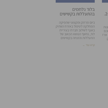
בלוד נלחמים
בתאונות דרכים ב2016.
בהתעללות בקשישים
ביום מרתק ומקצועי שהפיקה
המחלקה לטיפול באזרח הוותיק
נות
באגף לשילוב חברתי בעיריית
 2016 מתוכם
לוד, נחשף הנושא הכאוב של
ארז
התעללות והזנחה בקשישים
:
קרא עוד ←