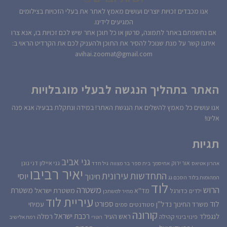
אנו מכבדים זכויות יוצרים ועושים מאמץ לאתר את בעלי הזכויות בצילומים
המגיעים לידינו.
אם נחשפתם באתר לתמונה, סרטון או כל תוכן אחר שיש לכם זכויות בו, אנא צרו
איתנו קשר על מנת שנוכל להסיר את התוכן ולהעניק לכם את הקרדיט הראוי ב:
avihai.zoomat@gmail.com
האתר בתהליך הנגשה לבעלי מוגבלויות
אנו עושים כל מאמץ להשלים את הנגשת האתר! במידה ונתקלת בבעיה אנא פנה
אלינו!
תגיות
גני אביב
גני איילון
דני גונן
אור ירוק
אהרון אטיאס
אחיסמך
בית ספר
בר מצווה
גיל חדד
יאיר רביבו
התחדשות עירונית
יוסי
חינוך
המהומות בלוד
הסכם גג
לוד
הרוש
משטרה
משטרת
משטרת ישראל
כדורגל
מד''א
ילדים
מחיר למשתכן
עיריית לוד
לוד
ספורט
נדל''ן
עמיחי
משרד החינוך
סטודנטים
סמים
קורונה
רכבת ישראל
לנגפלד
ראש העיר
רמלה
קהילה
פינוי בינוי
רוטרי
רמת אלישיב