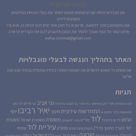
זכויות יוצרים ©
אנו מכבדים זכויות יוצרים ועושים מאמץ לאתר את בעלי הזכויות בצילומים
המגיעים לידינו.
אם נחשפתם באתר לתמונה, סרטון או כל תוכן אחר שיש לכם זכויות בו, אנא צרו
איתנו קשר על מנת שנוכל להסיר את התוכן ולהעניק לכם את הקרדיט הראוי ב:
avihai.zoomat@gmail.com
האתר בתהליך הנגשה לבעלי מוגבלויות
אנו עושים כל מאמץ להשלים את הנגשת האתר! במידה ונתקלת בבעיה אנא פנה
אלינו!
תגיות
גני אביב
גני איילון
דני גונן
אור ירוק
אהרון אטיאס
אחיסמך
בית ספר
בר מצווה
גיל חדד
יאיר רביבו
התחדשות עירונית
יוסי
חינוך
המהומות בלוד
הסכם גג
לוד
הרוש
משטרה
משטרת
משטרת ישראל
כדורגל
מד''א
ילדים
מחיר למשתכן
עיריית לוד
לוד
ספורט
נדל''ן
עמיחי
משרד החינוך
סטודנטים
סמים
קורונה
רכבת ישראל
לנגפלד
ראש העיר
רמלה
קהילה
פינוי בינוי
רוטרי
רמת אלישיב