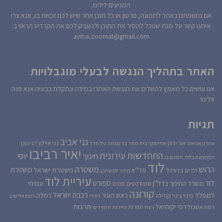
המגיעים לידינו.
אם נחשפתם באתר לתמונה, סרטון או כל תוכן אחר שיש לכם זכויות בו, אנא צרו
איתנו קשר על מנת שנוכל להסיר את התוכן ולהעניק לכם את הקרדיט הראוי ב:
avihai.zoomat@gmail.com
האתר בתהליך הנגשה לבעלי מוגבלויות
אנו עושים כל מאמץ להשלים את הנגשת האתר! במידה ונתקלת בבעיה אנא פנה
אלינו!
תגיות
גני אביב
גני איילון
דני גונן
אור ירוק
אהרון אטיאס
אחיסמך
בית ספר
בר מצווה
גיל חדד
יאיר רביבו
התחדשות עירונית
יוסי
חינוך
המהומות בלוד
הסכם גג
לוד
הרוש
משטרה
משטרת
משטרת ישראל
כדורגל
מד''א
ילדים
מחיר למשתכן
עיריית לוד
לוד
ספורט
נדל''ן
עמיחי
משרד החינוך
סטודנטים
סמים
קורונה
רכבת ישראל
לנגפלד
ראש העיר
רמלה
קהילה
פינוי בינוי
רוטרי
רמת אלישיב
רפי יקותיאל
תרבות
רמת אשכול
תחרות
רצח
תיירות
תלמידים