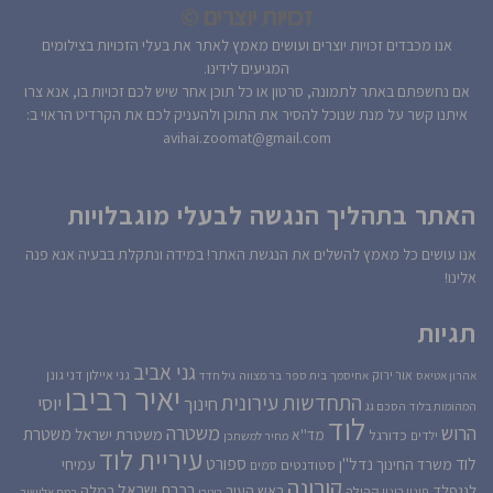
זכויות יוצרים ©
אנו מכבדים זכויות יוצרים ועושים מאמץ לאתר את בעלי הזכויות בצילומים
המגיעים לידינו.
אם נחשפתם באתר לתמונה, סרטון או כל תוכן אחר שיש לכם זכויות בו, אנא צרו
איתנו קשר על מנת שנוכל להסיר את התוכן ולהעניק לכם את הקרדיט הראוי ב:
avihai.zoomat@gmail.com
האתר בתהליך הנגשה לבעלי מוגבלויות
אנו עושים כל מאמץ להשלים את הנגשת האתר! במידה ונתקלת בבעיה אנא פנה
אלינו!
תגיות
גני אביב
גני איילון
דני גונן
אור ירוק
אהרון אטיאס
אחיסמך
בית ספר
בר מצווה
גיל חדד
יאיר רביבו
התחדשות עירונית
יוסי
חינוך
המהומות בלוד
הסכם גג
לוד
הרוש
משטרה
משטרת
משטרת ישראל
כדורגל
מד''א
ילדים
מחיר למשתכן
עיריית לוד
לוד
ספורט
נדל''ן
עמיחי
משרד החינוך
סטודנטים
סמים
קורונה
רכבת ישראל
לנגפלד
ראש העיר
רמלה
קהילה
פינוי בינוי
רוטרי
רמת אלישיב