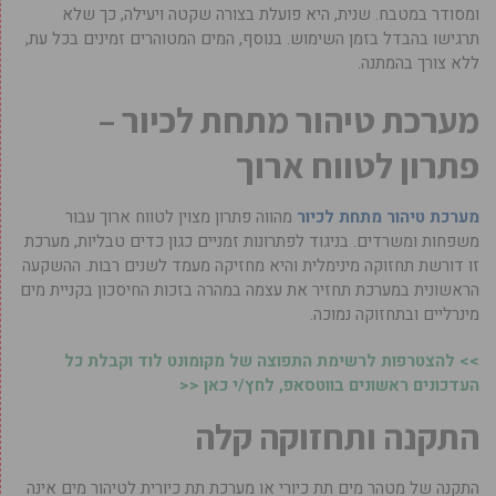
ומסודר במטבח. שנית, היא פועלת בצורה שקטה ויעילה, כך שלא
תרגישו בהבדל בזמן השימוש. בנוסף, המים המטוהרים זמינים בכל עת,
ללא צורך בהמתנה.
מערכת טיהור מתחת לכיור –
פתרון לטווח ארוך
מערכת טיהור מתחת לכיור
מהווה פתרון מצוין לטווח ארוך עבור
משפחות ומשרדים. בניגוד לפתרונות זמניים כגון כדים טבליות, מערכת
זו דורשת תחזוקה מינימלית והיא מחזיקה מעמד לשנים רבות. ההשקעה
הראשונית במערכת תחזיר את עצמה במהרה בזכות החיסכון בקניית מים
מינרליים ובתחזוקה נמוכה.
>> להצטרפות לרשימת התפוצה של מקומונט לוד וקבלת כל
העדכונים ראשונים בווטסאפ, לחץ/י כאן <<
התקנה ותחזוקה קלה
התקנה של מטהר מים תת כיורי או מערכת תת כיורית לטיהור מים אינה