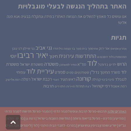
האתר בתהליך הנגשה לבעלי מוגבלויות
אנו עושים כל מאמץ להשלים את הנגשת האתר! במידה ונתקלת בבעיה אנא פנה
אלינו!
תגיות
גני אביב
גני איילון
דני גונן
אור ירוק
אהרון אטיאס
אחיסמך
בית ספר
בר מצווה
גיל חדד
יאיר רביבו
התחדשות עירונית
יוסי
חינוך
המהומות בלוד
הסכם גג
לוד
הרוש
משטרה
משטרת
משטרת ישראל
כדורגל
מד''א
ילדים
מחיר למשתכן
עיריית לוד
לוד
ספורט
נדל''ן
עמיחי
משרד החינוך
סטודנטים
סמים
קורונה
רכבת ישראל
לנגפלד
ראש העיר
רמלה
קהילה
פינוי בינוי
רוטרי
רמת אלישיב
רפי יקותיאל
תרבות
רמת אשכול
תחרות
רצח
תיירות
תלמידים
האתרים שלנו:
תרבוש-פורטל תרבות ונופש למגזר הדתי
|
המגזר-פורטל חדשות למגזר הדתי
|
מודיעין
|
מדינט – פורטל בריאות ורווחה
|
החדשות הטובות בישראל
|
רמת גן
|
בת ים - חולון
|
גליל
גב"ש
|
יש''ע:שומרון בנימין וגוש עציון
|
במרכז- לחברי הבית היהודי
|
לוד
|
לימודים אקדמאיים
לרא