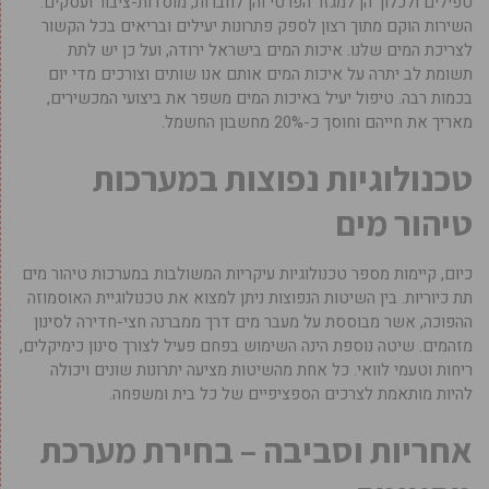
טפילים ולכלוך הן למגזר הפרטי והן לחברות, מוסדות-ציבור ועסקים.
השירות הוקם מתוך רצון לספק פתרונות יעילים ובריאים בכל הקשור
לצריכת המים שלנו. איכות המים בישראל ירודה, ועל כן יש לתת
תשומת לב יתרה על איכות המים אותם אנו שותים וצורכים מדי יום
בכמות רבה. טיפול יעיל באיכות המים משפר את ביצועי המכשירים,
מאריך את חייהם וחוסך כ-20% מחשבון החשמל.
טכנולוגיות נפוצות במערכות
טיהור מים
כיום, קיימות מספר טכנולוגיות עיקריות המשולבות במערכות טיהור מים
תת כיוריות. בין השיטות הנפוצות ניתן למצוא את טכנולוגיית האוסמוזה
ההפוכה, אשר מבוססת על מעבר מים דרך ממברנה חצי-חדירה לסינון
מזהמים. שיטה נוספת הינה השימוש בפחם פעיל לצורך סינון כימיקלים,
ריחות וטעמי לוואי. כל אחת מהשיטות מציעה יתרונות שונים ויכולה
להיות מותאמת לצרכים הספציפיים של כל בית ומשפחה.
אחריות וסביבה – בחירת מערכת