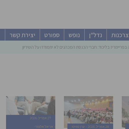
צרכנות
נדל”ן
נופש
ספורט
יצירת קשר
פריימריז בליכוד: חברי הכנסת המכהנים לא יתמודדו על השיריון – גוברים סיכו
27 אפריל, 2026
28 אפריל, 2026
ערן טוויטו
אריאל אלעזרי