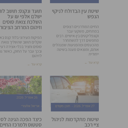
שיטת עין הבדולח לניקוי
תועד ונקנס: תושב לוד
הנפש
ישלם אלפי ₪ על
השלכת צואת סוסים
וזיהום המרחב הציבורי
החיים המודרניים רצופים
במתחים, משקעי עבר
וקונפליקטים בין-אישיים. רבים
הפיקוח העירוני בלוד קנס בא
מחפשים דרך להשתחרר
שקלים תושב שהשליך צואת
מהכעסים ומהפגיעות שמנהלים
סוסים וחציר בכלי-אצירה רעיו
אותם, ומוצאים מענה בשיטה
ובכך עבר על החוק, כאשר גר
ייחודית
לזיהום
קרא עוד ←
קרא עוד ←
26 אפריל, 2026
27 אפריל, 2026
תוכן מקודם
אריאל אלעזרי
שיטות מתקדמות לניהול
כיצד הפכה הגינה לס
ציי רכב
סטטוס ולמרכז החיים