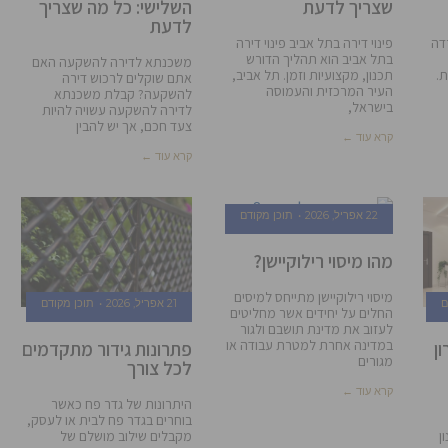
שצריך לדעת
השלישי: כל מה שצריך
לדעת
דה
פינוי דירה בתל אביב פינוי דירה
בתל אביב הוא תהליך הדורש
משכנתא לדירה להשקעה האם
.
תכנון, מקצועיות וזמן. תל אביב,
אתם שוקלים לרכוש דירה
העיר המרכזית והעמוסה
להשקעה? קבלת משכנתא
בישראל,
לדירה להשקעה עשויה להיות
צעד חכם, אך יש להבין
קרא עוד ←
קרא עוד ←
22 אפריל, 2026
תוכן מקודם
מהו מיסוי רילוקיישן?
מיסוי רילוקיישן מתייחס למיסים
ם
21 אפריל, 2026
תוכן מקודם
החלים על יחידים אשר מחליטים
לעזוב את מדינת תושבם ולגור
במדינה אחרת למטרת עבודה או
ון
פתרונות גידור מתקדמים
מגורים
לכל צורך
קרא עוד ←
היתרונות של גדר פח כאשר
בוחרים בגדר פח לבית או לעסק,
ן
מקבלים שילוב מושלם של