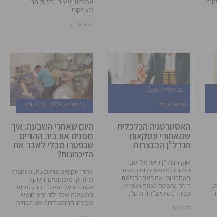
חודי
עמידות ועיצוב. גדרות פח
מעניקות
קרא עוד ←
20 אפריל, 2026
אריאל אלעזרי
14 אפריל, 2026
ערן טוויטו
האסטרטגיה הכלכלית
היום שאחרי השבעה: איך
שמאחורי עסקאות
מפנים את בית ההורים
הנדל”ן המנצחות
שנפטרו מבלי לאבד את
הזיכרונות?
שוק הנדל”ן הישראלי עבר
תמורות משמעותיות בשנים
אחרי שקמים מהשבעה, כשהבית
האחרונות. אם בעבר רכישת
מתרוקן ממנחמים והשקט
,
דירה נתפסה כצעד רגשי או
משתלט על המסדרונות, מגיעה
כצורך בסיסי ב”קורת גג”,
המשימה שכל ילד יורש חושש
מפניה: ההתמודדות עם תכולת
קרא עוד ←
קרא עוד ←