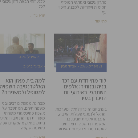
טכני; זוהי הבאת חזון עיצובי יי
פתרון עיצובי ואסתטי המוסיף
לכל
חמימות וייחודיות למבנה. חיפוי
עץ
קרא עוד ←
קרא עוד ←
21 אפריל, 2026
21 אפריל, 2026
אביחי טבק
אביעד ברטוב
לוד מתייחדת עם זכר
למה בית מאזן הוא
בניה ובנותיה: אלפים
האלטרנטיבה השפויה
השתתפו באירועי יום
למטופל ולמשפחה?
הזיכרון בעיר
מבחינת מטופלים רבים ובני
משפחותיהם, המחשבה על
בערב יום הזיכרון לחללי מערכות
אשפוז פסיכיאטרי מסורתי
ישראל ולנפגעי פעולות האיבה,
מעוררת תחושת אובדן שליטה
התכנסו אלפי תושבים, בני
ניתוק ובחלק מהמקרים אפילו
המשפחות השכולות ואורחים
סטיגמה שקשה
לטקס המרכזי העירוני. האירוע
קרא עוד ←
קרא עוד ←