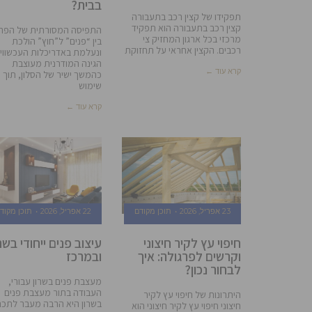
בבית?
תפקידו של קצין רכב בתעבורה
קצין רכב בתעבורה הוא תפקיד
התפיסה המסורתית של הפר
מרכזי בכל ארגון המחזיק צי
בין “פנים” ל”חוץ” הולכת
רכבים. הקצין אחראי על תחזוקת
ונעלמת באדריכלות העכשווית
הגינה המודרנית מעוצבת
קרא עוד ←
כהמשך ישיר של הסלון, תוך
שימוש
קרא עוד ←
23 אפריל, 2026
תוכן מקודם
22 אפריל, 2026
תוכן מקוד
חיפוי עץ לקיר חיצוני
עיצוב פנים ייחודי בשר
וקרשים לפרגולה: איך
ובמרכז
לבחור נכון?
מעצבת פנים בשרון עבורי,
העבודה בתור מעצבת פנים
היתרונות של חיפוי עץ לקיר
בשרון היא הרבה מעבר לתכנו
חיצוני חיפוי עץ לקיר חיצוני הוא