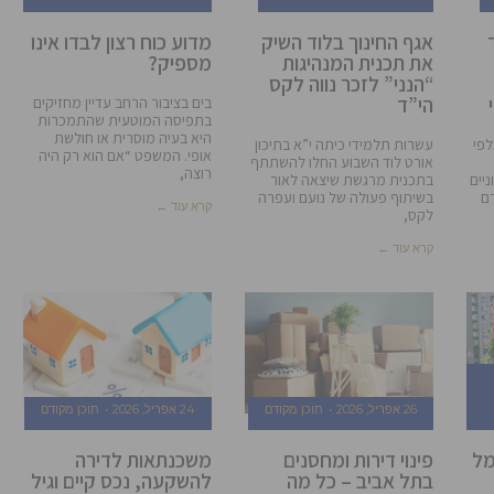
אגף החינוך בלוד השיק
מדוע כוח רצון לבדו אינו
את תכנית המנהיגות
מספיק?
“הנני” לזכר נווה לקס
הי”ד
בים בציבור הרחב עדיין מחזיקים
בתפיסה המוטעית שהתמכרות
היא בעיה מוסרית או חולשת
לפי
עשרות תלמידי כיתה י”א בתיכון
אופי. המשפט “אם הוא רק היה
אורט לוד השבוע החלו להשתתף
רוצה,
ניים
בתכנית מרגשת שיצאה לאור
ם
בשיתוף פעולה של נועם ועפרה
קרא עוד ←
לקס,
קרא עוד ←
26 אפריל, 2026
תוכן מקודם
24 אפריל, 2026
תוכן מקודם
מל
פינוי דירות ומחסנים
משכנתאות לדירה
בתל אביב – כל מה
להשקעה, נכס קיים וגיל