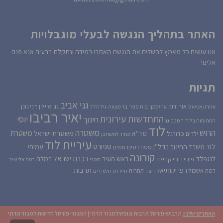
האתר בתהליך הנגשה לבעלי מוגבלויות
אנו עושים כל מאמץ להשלים את הנגשת האתר! במידה ונתקלת בבעיה אנא פנה
אלינו!
תגיות
גני אביב
גני איילון
דני גונן
אור ירוק
אהרון אטיאס
אחיסמך
בית ספר
בר מצווה
גיל חדד
יאיר רביבו
התחדשות עירונית
יוסי
חינוך
המהומות בלוד
הסכם גג
לוד
הרוש
משטרה
משטרת
משטרת ישראל
כדורגל
מד''א
ילדים
מחיר למשתכן
עיריית לוד
לוד
ספורט
נדל''ן
עמיחי
משרד החינוך
סטודנטים
סמים
קורונה
רכבת ישראל
לנגפלד
ראש העיר
רמלה
קהילה
פינוי בינוי
רוטרי
רמת אלישיב
רפי יקותיאל
תרבות
רמת אשכול
תחרות
רצח
תיירות
תלמידים
האתרים שלנו:
תרבוש-פורטל תרבות ונופש למגזר הדתי
|
המגזר-פורטל חדשות למגזר הדתי