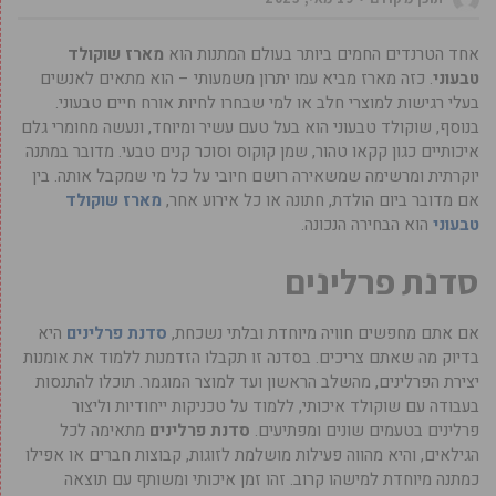
אחד הטרנדים החמים ביותר בעולם המתנות הוא
מארז שוקולד
טבעוני
. כזה מארז מביא עמו יתרון משמעותי – הוא מתאים לאנשים
בעלי רגישות למוצרי חלב או למי שבחרו לחיות אורח חיים טבעוני.
בנוסף, שוקולד טבעוני הוא בעל טעם עשיר ומיוחד, ונעשה מחומרי גלם
איכותיים כגון קקאו טהור, שמן קוקוס וסוכר קנים טבעי. מדובר במתנה
יוקרתית ומרשימה שמשאירה רושם חיובי על כל מי שמקבל אותה. בין
אם מדובר ביום הולדת, חתונה או כל אירוע אחר,
מארז שוקולד
טבעוני
הוא הבחירה הנכונה.
סדנת פרלינים
אם אתם מחפשים חוויה מיוחדת ובלתי נשכחת,
סדנת פרלינים
היא
בדיוק מה שאתם צריכים. בסדנה זו תקבלו הזדמנות ללמוד את אומנות
יצירת הפרלינים, מהשלב הראשון ועד למוצר המוגמר. תוכלו להתנסות
בעבודה עם שוקולד איכותי, ללמוד על טכניקות ייחודיות וליצור
פרלינים בטעמים שונים ומפתיעים.
סדנת פרלינים
מתאימה לכל
הגילאים, והיא מהווה פעילות מושלמת לזוגות, קבוצות חברים או אפילו
כמתנה מיוחדת למישהו קרוב. זהו זמן איכותי ומשותף עם תוצאה