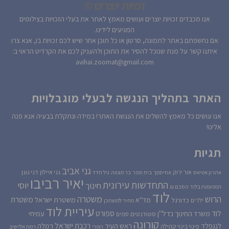
זכויות יוצרים ©
אנו מכבדים זכויות יוצרים ועושים מאמץ לאתר את בעלי הזכויות בצילומים
המגיעים לידינו.
אם נחשפתם באתר לתמונה, סרטון או כל תוכן אחר שיש לכם זכויות בו, אנא צרו
איתנו קשר על מנת שנוכל להסיר את התוכן ולהעניק לכם את הקרדיט הראוי ב:
avihai.zoomat@gmail.com
האתר בתהליך הנגשה לבעלי מוגבלויות
אנו עושים כל מאמץ להשלים את הנגשת האתר! במידה ונתקלת בבעיה אנא פנה
אלינו!
תגיות
גני אביב
גני איילון
דני גונן
אור ירוק
אהרון אטיאס
אחיסמך
בית ספר
בר מצווה
גיל חדד
יאיר רביבו
התחדשות עירונית
יוסי
חינוך
המהומות בלוד
הסכם גג
לוד
הרוש
משטרה
משטרת
משטרת ישראל
כדורגל
מד''א
ילדים
מחיר למשתכן
עיריית לוד
לוד
ספורט
נדל''ן
עמיחי
משרד החינוך
סטודנטים
סמים
קורונה
רכבת ישראל
לנגפלד
ראש העיר
רמלה
קהילה
פינוי בינוי
רוטרי
רמת אלישיב