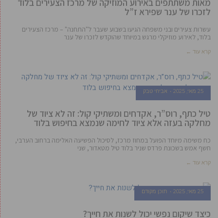
מאות משתתפים באירוע המוזיקה של מרכז הצעירים בלוד
לזכרו של ענר שפירא ז”ל
עשרות צעירים ובני משפחה הגיעו בשבוע שעבר ל"התחנה" – מרכז הצעירים
בלוד, לאירוע מוזיקלי מרגש במיוחד שהוקדש לזכרו של ענר
קרא עוד ←
25 מאי, 2025
אביחי טבק
טיל כתף, רוס”ר, אקדחים ומשתיקי קול: זה לא ציוד של
מחלקה בעזה אלא ציוד לחימה שנמצא בחיפוש בלוד
כח משימה מיוחד הפועל במחוז מרכז, לסיכול הפשיעה האלימה ברחוב הערבי,
חשף אמש בשכונת פרדס שניר בלוד טיל מטאדור, שני
קרא עוד ←
25 מאי, 2025
תוכן מקודם
כיצד שיקום נפשי יכול לשנות את חייך?